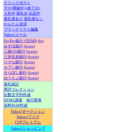
クリックポスト
ヲチ(開催中)
(終了分)
入札中
落札分
出品中
落札者あり
落札者なし
かんたん決済
ブラックリスト編集
Yahoo!メール
PayPay銀行 (旧JNB)
(
lo
)
みずほ銀行
(
login
)
三菱UFJ銀行
(
login
)
三井住友銀行
(
login
)
りそな銀行
(
login
)
セブン銀行
(
login
)
きらぼし銀行
(
login
)
ゆうちょ銀行
(
login
)
落札統計
悪評コレクション
乱数文字列作成
HTML講座
改行変換
送料MAP作成
Yahoo!オークション
Yahoo!フリマ
LYPプレミアム
Yahoo!ショッピング