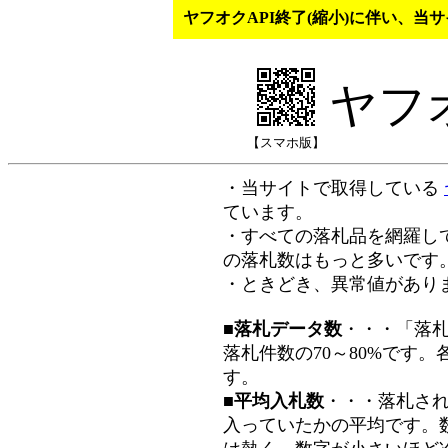
ヤフオクAPI終了(縮小)に伴い、
ヤフ
【スマホ版】
・当サイトで取得している
ています。
・すべての落札品を網羅し
の落札数はもっと多いです
・ときどき、異常値があり
■落札データ数
・・・「落
落札件数の70～80%です
す。
■平均入札数
・・・落札さ
入っていたかの平均です。