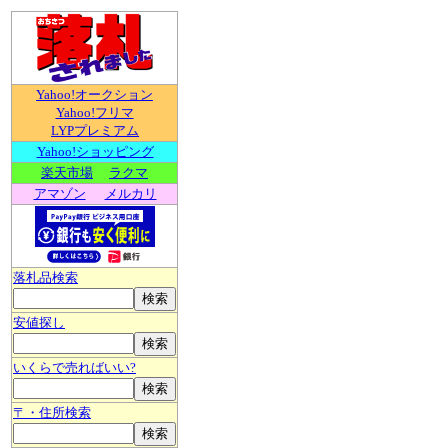
Yahoo!オークション
Yahoo!フリマ
LYPプレミアム
Yahoo!ショッピング
楽天市場
ラクマ
アマゾン
メルカリ
落札品検索
安値探し
いくらで売ればいい?
〒・住所検索