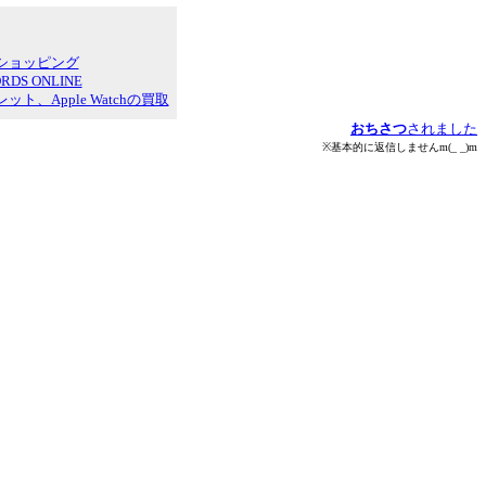
ショッピング
RDS ONLINE
ト、Apple Watchの買取
おちさつ
されました
※基本的に返信しませんm(_ _)m