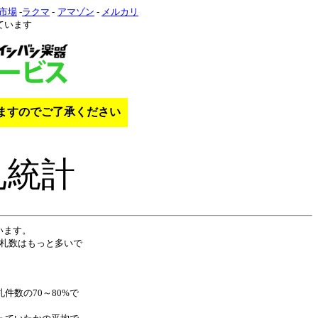
市場
-
ラクマ
-
アマゾン
-
メルカリ
ています
いますのでご了承ください
札統計
います。
札数はもっと多いで
件数の70～80%で