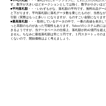
■平均入札数
・・・落札されたオークションに、どれだけの入札が入
す。数字が大きいほどオークションとしては熱く、数字が小さいほど冷
■平均落札額
・・・いわずもがな、落札額の平均です。無料出品デー
と下がります。平均落札額に落札データ数を乗じたものが、当然なが
引額（実際はもっと多い）になりますが、ものすごい金額になります
■最高落札額
・・・取得しているデータの中で、一番の高値を表示し
っと高額のものがあった可能性もあります。Yahoo!のシステム的には(1
きるようですが、当データベースの仕様上、落札額が約42億円を超
ません。ちなみに最低落札額は常に１円です。１円スタート→そのま
くないので、開始価格はよく考えましょう。