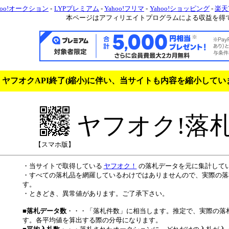
hoo!オークション
-
LYPプレミアム
-
Yahoo!フリマ
-
Yahoo!ショッピング
-
楽天
本ページはアフィリエイトプログラムによる収益を得
ヤフオクAPI終了(縮小)に伴い、当サイトも内容を縮小して
ヤフオク!落
【スマホ版】
・当サイトで取得している
ヤフオク！
の落札データを元に集計して
・すべての落札品を網羅しているわけではありませんので、実際の落
す。
・ときどき、異常値があります。ご了承下さい。
■落札データ数
・・・「落札件数」に相当します。推定で、実際の落札
す。各平均値を算出する際の分母になります。