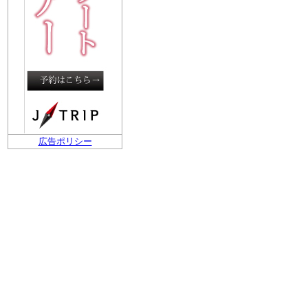
広告ポリシー