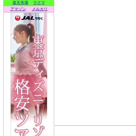
楽天市場
ラクマ
アマゾン
メルカリ