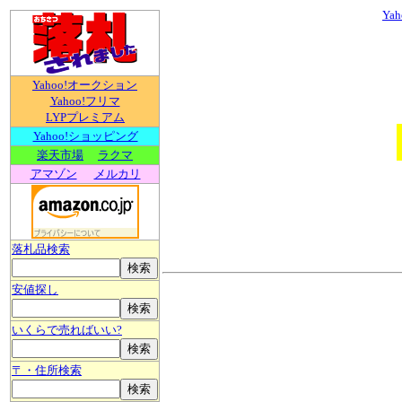
Ya
Yahoo!オークション
Yahoo!フリマ
LYPプレミアム
Yahoo!ショッピング
楽天市場
ラクマ
アマゾン
メルカリ
落札品検索
安値探し
いくらで売ればいい?
〒・住所検索