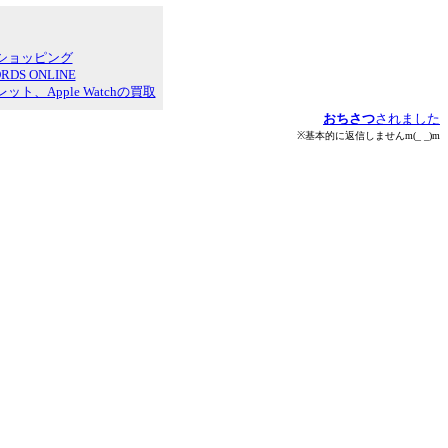
ショッピング
RDS ONLINE
ト、Apple Watchの買取
おちさつ
されました
※基本的に返信しませんm(_ _)m