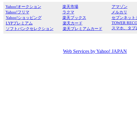
Yahoo!オークション
楽天市場
アマゾン
Yahoo!フリマ
ラクマ
メルカリ
Yahoo!ショッピング
楽天ブックス
セブンネット
TOWER RECO
LYPプレミアム
楽天カード
スマホ、タブレッ
ソフトバンクセレクション
楽天プレミアムカード
Web Services by Yahoo! JAPAN