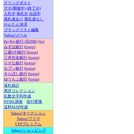
クリックポスト
ヲチ(開催中)
(終了分)
入札中
落札分
出品中
落札者あり
落札者なし
かんたん決済
ブラックリスト編集
Yahoo!メール
PayPay銀行 (旧JNB)
(
lo
)
みずほ銀行
(
login
)
三菱UFJ銀行
(
login
)
三井住友銀行
(
login
)
りそな銀行
(
login
)
セブン銀行
(
login
)
きらぼし銀行
(
login
)
ゆうちょ銀行
(
login
)
落札統計
悪評コレクション
乱数文字列作成
HTML講座
改行変換
送料MAP作成
Yahoo!オークション
Yahoo!フリマ
LYPプレミアム
Yahoo!ショッピング