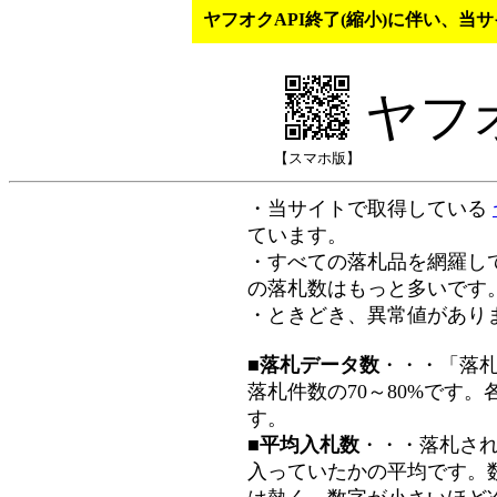
ヤフオクAPI終了(縮小)に伴い、
ヤフ
【スマホ版】
・当サイトで取得している
ています。
・すべての落札品を網羅し
の落札数はもっと多いです
・ときどき、異常値があり
■落札データ数
・・・「落
落札件数の70～80%です
す。
■平均入札数
・・・落札さ
入っていたかの平均です。