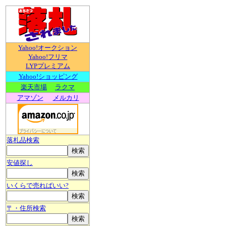
Yahoo!オークション
Yahoo!フリマ
LYPプレミアム
Yahoo!ショッピング
楽天市場
ラクマ
アマゾン
メルカリ
落札品検索
安値探し
いくらで売ればいい?
〒・住所検索