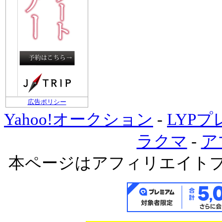
広告ポリシー
Yahoo!オークション
-
LYP
ラクマ
-
ア
本ページはアフィリエイト