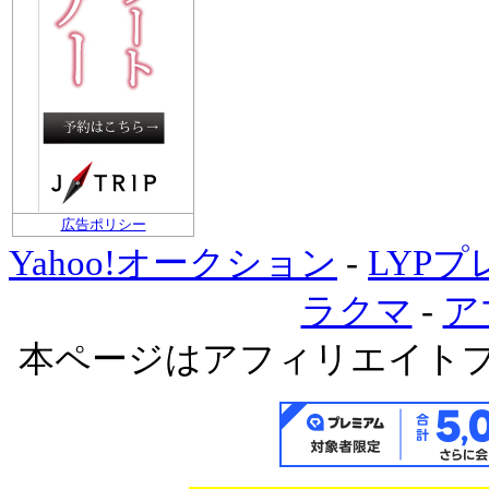
広告ポリシー
Yahoo!オークション
-
LYP
ラクマ
-
ア
本ページはアフィリエイト