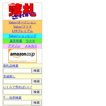
Yahoo!オークション
Yahoo!フリマ
LYPプレミアム
Yahoo!ショッピング
楽天市場
ラクマ
アマゾン
メルカリ
落札品検索
安値探し
いくらで売ればいい?
〒・住所検索