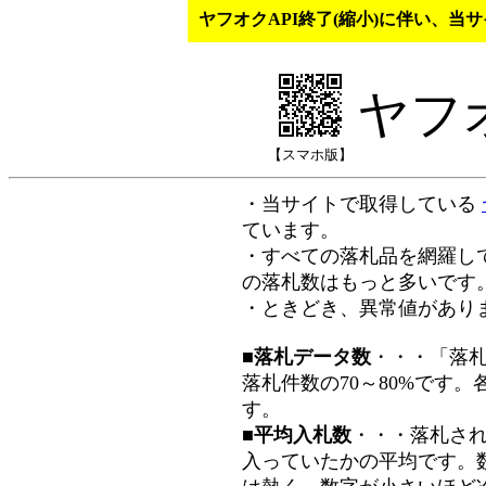
ヤフオクAPI終了(縮小)に伴い、
ヤフ
【スマホ版】
・当サイトで取得している
ています。
・すべての落札品を網羅し
の落札数はもっと多いです
・ときどき、異常値があり
■落札データ数
・・・「落
落札件数の70～80%です
す。
■平均入札数
・・・落札さ
入っていたかの平均です。