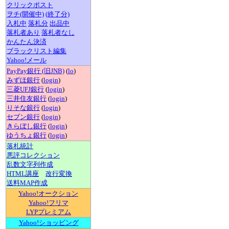
クリックポスト
ヲチ(開催中)
(終了分)
入札中
落札分
出品中
落札者あり
落札者なし
かんたん決済
ブラックリスト編集
Yahoo!メール
PayPay銀行 (旧JNB)
(
lo
)
みずほ銀行
(
login
)
三菱UFJ銀行
(
login
)
三井住友銀行
(
login
)
りそな銀行
(
login
)
セブン銀行
(
login
)
きらぼし銀行
(
login
)
ゆうちょ銀行
(
login
)
落札統計
悪評コレクション
乱数文字列作成
HTML講座
改行変換
送料MAP作成
Yahoo!オークション
Yahoo!フリマ
LYPプレミアム
Yahoo!ショッピング