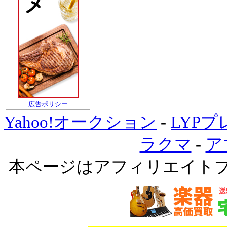
広告ポリシー
Yahoo!オークション
-
LYP
ラクマ
-
ア
本ページはアフィリエイト