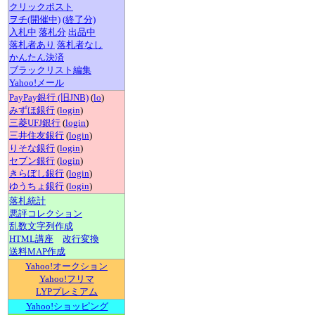
クリックポスト
ヲチ(開催中)
(終了分)
入札中
落札分
出品中
落札者あり
落札者なし
かんたん決済
ブラックリスト編集
Yahoo!メール
PayPay銀行 (旧JNB)
(
lo
)
みずほ銀行
(
login
)
三菱UFJ銀行
(
login
)
三井住友銀行
(
login
)
りそな銀行
(
login
)
セブン銀行
(
login
)
きらぼし銀行
(
login
)
ゆうちょ銀行
(
login
)
落札統計
悪評コレクション
乱数文字列作成
HTML講座
改行変換
送料MAP作成
Yahoo!オークション
Yahoo!フリマ
LYPプレミアム
Yahoo!ショッピング