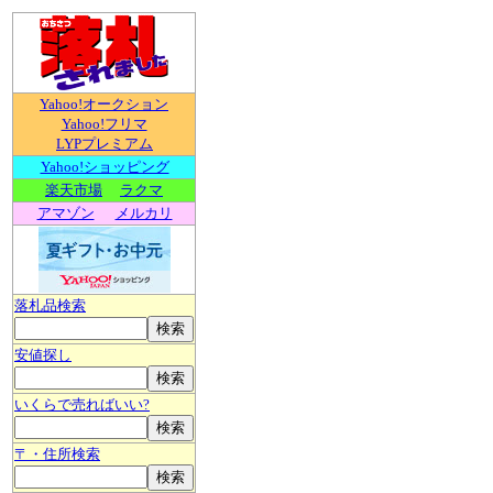
Yahoo!オークション
Yahoo!フリマ
LYPプレミアム
Yahoo!ショッピング
楽天市場
ラクマ
アマゾン
メルカリ
落札品検索
安値探し
いくらで売ればいい?
〒・住所検索