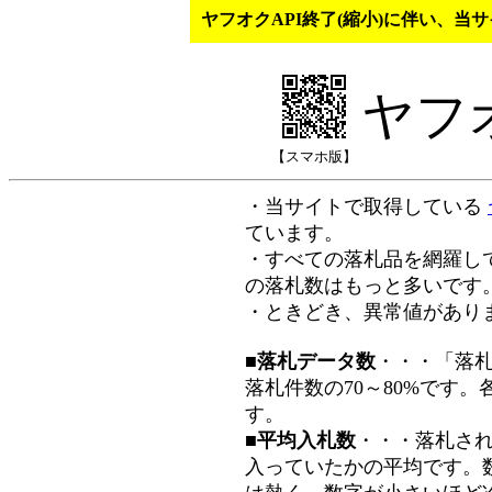
ヤフオクAPI終了(縮小)に伴い、
ヤフ
【スマホ版】
・当サイトで取得している
ています。
・すべての落札品を網羅し
の落札数はもっと多いです
・ときどき、異常値があり
■落札データ数
・・・「落
落札件数の70～80%です
す。
■平均入札数
・・・落札さ
入っていたかの平均です。