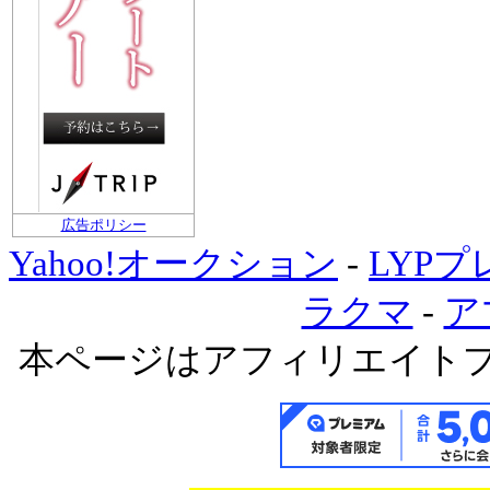
広告ポリシー
Yahoo!オークション
-
LYP
ラクマ
-
ア
本ページはアフィリエイト