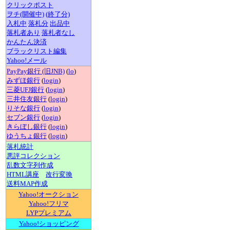
クリックポスト
ヲチ(開催中)
(終了分)
入札中
落札分
出品中
落札者あり
落札者なし
かんたん決済
ブラックリスト編集
Yahoo!メール
PayPay銀行 (旧JNB)
(
lo
)
みずほ銀行
(
login
)
三菱UFJ銀行
(
login
)
三井住友銀行
(
login
)
りそな銀行
(
login
)
セブン銀行
(
login
)
きらぼし銀行
(
login
)
ゆうちょ銀行
(
login
)
落札統計
悪評コレクション
乱数文字列作成
HTML講座
改行変換
送料MAP作成
Yahoo!オークション
Yahoo!フリマ
LYPプレミアム
Yahoo!ショッピング