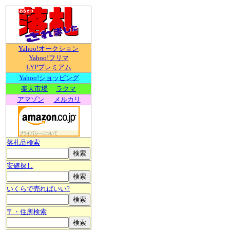
Yahoo!オークション
Yahoo!フリマ
LYPプレミアム
Yahoo!ショッピング
楽天市場
ラクマ
アマゾン
メルカリ
落札品検索
安値探し
いくらで売ればいい?
〒・住所検索