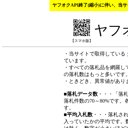
ヤフオクAPI終了(縮小)に伴い、
ヤフ
【スマホ版】
・当サイトで取得している
ています。
・すべての落札品を網羅し
の落札数はもっと多いです
・ときどき、異常値があり
■落札データ数
・・・「落
落札件数の70～80%です
す。
■平均入札数
・・・落札さ
入っていたかの平均です。