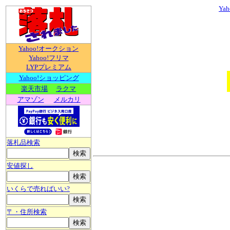
Ya
Yahoo!オークション
Yahoo!フリマ
LYPプレミアム
Yahoo!ショッピング
楽天市場
ラクマ
アマゾン
メルカリ
落札品検索
安値探し
いくらで売ればいい?
〒・住所検索