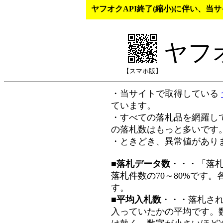
ヤフオクAPI終了(縮小)に伴い、
ヤフ
【スマホ版】
・当サイトで取得している
ています。
・すべての落札品を網羅し
の落札数はもっと多いです
・ときどき、異常値があり
■落札データ数
・・・「落
落札件数の70～80%です
す。
■平均入札数
・・・落札さ
入っていたかの平均です。