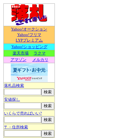
Yahoo!オークション
Yahoo!フリマ
LYPプレミアム
Yahoo!ショッピング
楽天市場
ラクマ
アマゾン
メルカリ
落札品検索
安値探し
いくらで売ればいい?
〒・住所検索