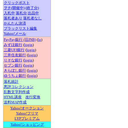
クリックポスト
ヲチ(開催中)
(終了分)
入札中
落札分
出品中
落札者あり
落札者なし
かんたん決済
ブラックリスト編集
Yahoo!メール
PayPay銀行 (旧JNB)
(
lo
)
みずほ銀行
(
login
)
三菱UFJ銀行
(
login
)
三井住友銀行
(
login
)
りそな銀行
(
login
)
セブン銀行
(
login
)
きらぼし銀行
(
login
)
ゆうちょ銀行
(
login
)
落札統計
悪評コレクション
乱数文字列作成
HTML講座
改行変換
送料MAP作成
Yahoo!オークション
Yahoo!フリマ
LYPプレミアム
Yahoo!ショッピング