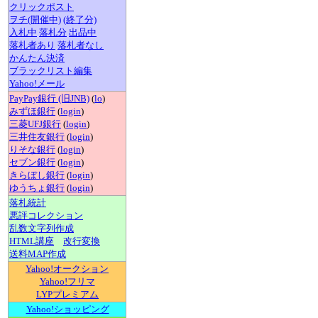
クリックポスト
ヲチ(開催中)
(終了分)
入札中
落札分
出品中
落札者あり
落札者なし
かんたん決済
ブラックリスト編集
Yahoo!メール
PayPay銀行 (旧JNB)
(
lo
)
みずほ銀行
(
login
)
三菱UFJ銀行
(
login
)
三井住友銀行
(
login
)
りそな銀行
(
login
)
セブン銀行
(
login
)
きらぼし銀行
(
login
)
ゆうちょ銀行
(
login
)
落札統計
悪評コレクション
乱数文字列作成
HTML講座
改行変換
送料MAP作成
Yahoo!オークション
Yahoo!フリマ
LYPプレミアム
Yahoo!ショッピング