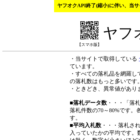
ヤフオクAPI終了(縮小)に伴い、
ヤフ
【スマホ版】
・当サイトで取得している
ています。
・すべての落札品を網羅し
の落札数はもっと多いです
・ときどき、異常値があり
■落札データ数
・・・「落
落札件数の70～80%です
す。
■平均入札数
・・・落札さ
入っていたかの平均です。