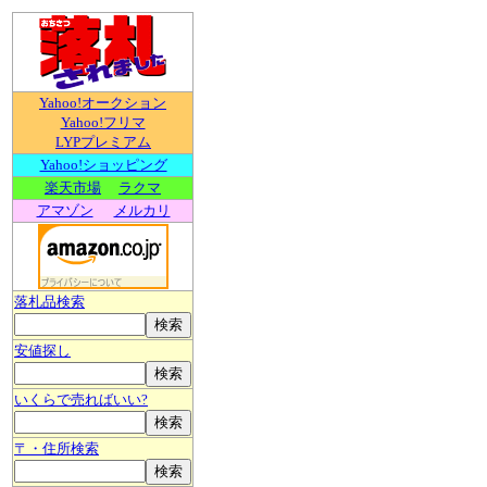
Yahoo!オークション
Yahoo!フリマ
LYPプレミアム
Yahoo!ショッピング
楽天市場
ラクマ
アマゾン
メルカリ
落札品検索
安値探し
いくらで売ればいい?
〒・住所検索