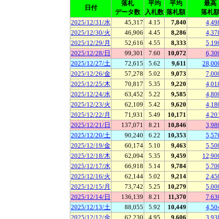
落札
平均
平均
最高
日付
データ数
入札数
落札額
落札
2025/12/31/水
45,317
4.15
7,840
4,49
2025/12/30/火
46,906
4.45
8,286
4,37
2025/12/29/月
52,616
4.55
8,333
5,19
2025/12/28/日
99,301
7.60
10,072
6,30
2025/12/27/土
72,615
5.62
9,611
28,00
2025/12/26/金
57,278
5.02
9,073
7,00
2025/12/25/木
70,817
5.35
9,220
4,01
2025/12/24/水
63,452
5.22
9,585
4,80
2025/12/23/火
62,109
5.42
9,620
4,18
2025/12/22/月
71,931
5.49
10,171
4,20
2025/12/21/日
137,071
8.21
10,846
3,98
2025/12/20/土
90,240
6.22
10,353
5,57
2025/12/19/金
60,174
5.10
9,463
5,50
2025/12/18/木
62,094
5.35
9,459
12,90
2025/12/17/水
66,918
5.14
9,784
5,70
2025/12/16/火
62,144
5.02
9,214
2,45
2025/12/15/月
73,742
5.25
10,279
5,00
2025/12/14/日
136,139
8.21
11,370
7,63
2025/12/13/土
88,055
5.92
10,449
4,50
2025/12/12/金
62,230
4.95
9,606
3,93