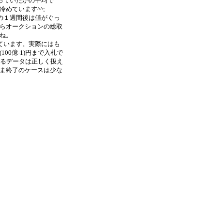
っていたかの平均で
めています^^;
の１週間後は値がぐっ
らオークションの総取
ね。
ています。実際にはも
00億-1)円まで入札で
えるデータは正しく扱え
ま終了のケースは少な