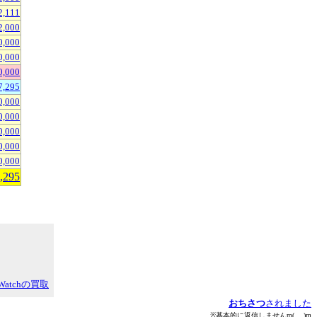
2,111
2,000
0,000
0,000
0,000
7,295
0,000
0,000
0,000
0,000
0,000
,295
atchの買取
おちさつ
されました
※基本的に返信しませんm(_ _)m