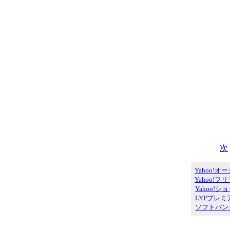
次
Yahoo!オ
Yahoo!フ
Yahoo!
LYPプレミ
ソフトバン