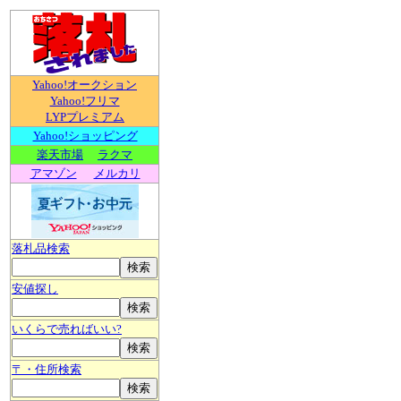
Yahoo!オークション
Yahoo!フリマ
LYPプレミアム
Yahoo!ショッピング
楽天市場
ラクマ
アマゾン
メルカリ
落札品検索
安値探し
いくらで売ればいい?
〒・住所検索