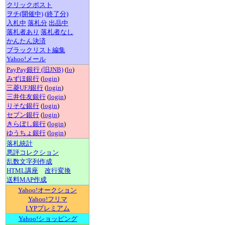
クリックポスト
ヲチ(開催中)
(終了分)
入札中
落札分
出品中
落札者あり
落札者なし
かんたん決済
ブラックリスト編集
Yahoo!メール
PayPay銀行 (旧JNB)
(
lo
)
みずほ銀行
(
login
)
三菱UFJ銀行
(
login
)
三井住友銀行
(
login
)
りそな銀行
(
login
)
セブン銀行
(
login
)
きらぼし銀行
(
login
)
ゆうちょ銀行
(
login
)
落札統計
悪評コレクション
乱数文字列作成
HTML講座
改行変換
送料MAP作成
Yahoo!オークション
Yahoo!フリマ
LYPプレミアム
Yahoo!ショッピング