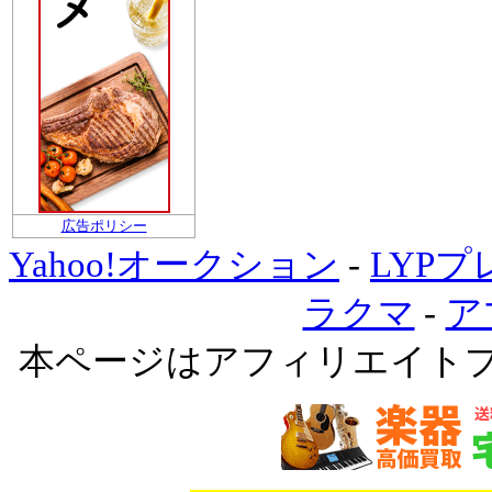
広告ポリシー
Yahoo!オークション
-
LYP
ラクマ
-
ア
本ページはアフィリエイト