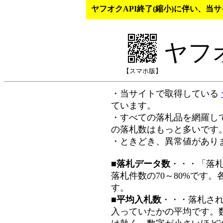
ヤフオクAPI終了(縮小)に伴い、
ヤフ
【スマホ版】
・当サイトで取得している
ています。
・すべての落札品を網羅し
の落札数はもっと多いです
・ときどき、異常値があり
■落札データ数
・・・「落
落札件数の70～80%です
す。
■平均入札数
・・・落札さ
入っていたかの平均です。