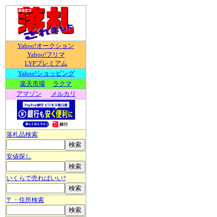
Yahoo!オークション
Yahoo!フリマ
LYPプレミアム
Yahoo!ショッピング
楽天市場
ラクマ
アマゾン
メルカリ
落札品検索
安値探し
いくらで売ればいい?
〒・住所検索