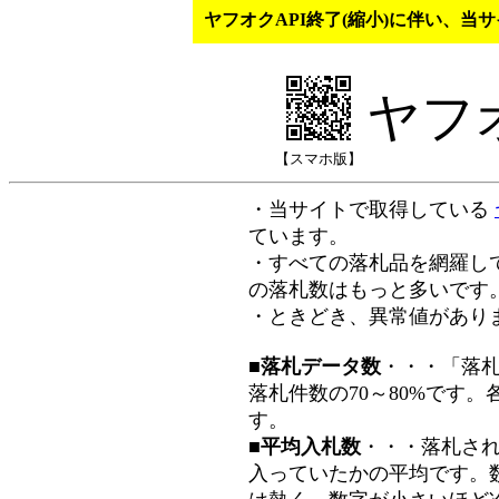
ヤフオクAPI終了(縮小)に伴い、
ヤフ
【スマホ版】
・当サイトで取得している
ています。
・すべての落札品を網羅し
の落札数はもっと多いです
・ときどき、異常値があり
■落札データ数
・・・「落
落札件数の70～80%です
す。
■平均入札数
・・・落札さ
入っていたかの平均です。