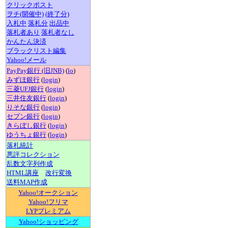
クリックポスト
ヲチ(開催中)
(終了分)
入札中
落札分
出品中
落札者あり
落札者なし
かんたん決済
ブラックリスト編集
Yahoo!メール
PayPay銀行 (旧JNB)
(
lo
)
みずほ銀行
(
login
)
三菱UFJ銀行
(
login
)
三井住友銀行
(
login
)
りそな銀行
(
login
)
セブン銀行
(
login
)
きらぼし銀行
(
login
)
ゆうちょ銀行
(
login
)
落札統計
悪評コレクション
乱数文字列作成
HTML講座
改行変換
送料MAP作成
Yahoo!オークション
Yahoo!フリマ
LYPプレミアム
Yahoo!ショッピング