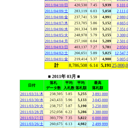
2011/04/10/日
420,530
7.45
5,939
6,101,
2011/04/09/土
283,119
6.03
5,058
2,111,
2011/04/08/金
237,741
5.59
4,991
2,980,
2011/04/07/木
253,705
5.86
5,152
4,665,
2011/04/06/水
261,334
5.89
5,212
7,351,
2011/04/05/火
248,978
5.79
5,155
3,300,
2011/04/04/月
257,160
6.04
5,289
2,501,
2011/04/03/日
403,137
7.27
5,781
2,950,
2011/04/02/土
266,651
5.89
5,025
12,547,
2011/04/01/金
219,414
5.37
4,900
5,005,
計
8,786,508
6.14
5,191
25,000,
■ 2011年 03月 ■
落札
平均
平均
最高
日付
データ数
入札数
落札額
落札額
2011/03/31/木
238,595
5.85
5,255
3,891,000
2011/03/30/水
243,433
5.96
5,133
3,045,000
2011/03/29/火
238,757
5.87
5,190
5,250,000
2011/03/28/月
252,058
6.22
5,286
3,380,000
2011/03/27/日
393,779
7.35
5,822
6,000,000
2011/03/26/土
260,675
6.13
4,982
2,499,999