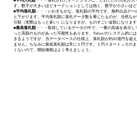
■平均入札数
・・・落札されたオークションに、どれだけの入札が入
す。数字が大きいほどオークションとしては熱く、数字が小さいほど冷
■平均落札額
・・・いわずもがな、落札額の平均です。無料出品デー
と下がります。平均落札額に落札データ数を乗じたものが、当然なが
引額（実際はもっと多い）になりますが、ものすごい金額になります
■最高落札額
・・・取得しているデータの中で、一番の高値を表示し
っと高額のものがあった可能性もあります。Yahoo!のシステム的には(1
きるようですが、当データベースの仕様上、落札額が約42億円を超
ません。ちなみに最低落札額は常に１円です。１円スタート→そのま
くないので、開始価格はよく考えましょう。