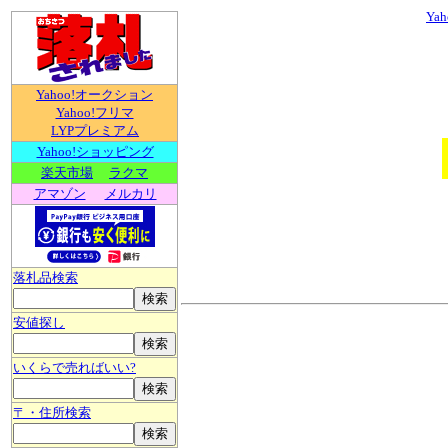
Ya
Yahoo!オークション
Yahoo!フリマ
LYPプレミアム
Yahoo!ショッピング
楽天市場
ラクマ
アマゾン
メルカリ
落札品検索
安値探し
いくらで売ればいい?
〒・住所検索