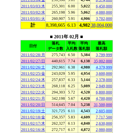
2011/03/03/木
255,301
6.00
5,022
6,450,000
2011/03/02/水
265,198
5.96
5,062
4,080,000
2011/03/01/火
260,907
5.91
4,906
3,702,000
計
8,398,665
6.13
4,982
38,004,000
■ 2011年 02月 ■
落札
平均
平均
最高
日付
データ数
入札数
落札額
落札額
2011/02/28/月
275,743
6.50
5,384
3,799,999
2011/02/27/日
440,615
7.74
6,138
35,002,000
2011/02/26/土
292,961
6.38
4,980
4,379,999
2011/02/25/金
243,029
5.95
4,954
3,600,000
2011/02/24/木
257,837
6.33
5,144
2,378,000
2011/02/23/水
268,118
6.25
5,089
2,949,000
2011/02/22/火
294,303
5.72
4,520
6,800,000
2011/02/21/月
342,198
5.67
4,420
4,700,000
2011/02/20/日
514,645
7.04
5,238
31,500,000
2011/02/19/土
321,725
6.11
4,543
2,605,000
2011/02/18/金
256,357
5.83
4,609
7,717,500
2011/02/17/木
262,327
6.13
4,840
2,630,000
2011/02/16/水
272,717
6.17
4,872
2,980,000