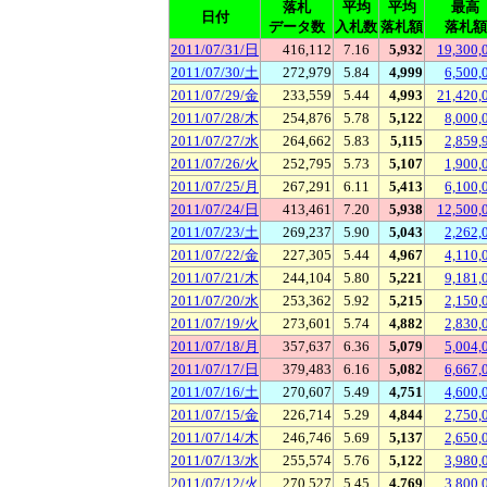
落札
平均
平均
最高
日付
データ数
入札数
落札額
落札額
2011/07/31/日
416,112
7.16
5,932
19,300,
2011/07/30/土
272,979
5.84
4,999
6,500,
2011/07/29/金
233,559
5.44
4,993
21,420,
2011/07/28/木
254,876
5.78
5,122
8,000,
2011/07/27/水
264,662
5.83
5,115
2,859,
2011/07/26/火
252,795
5.73
5,107
1,900,
2011/07/25/月
267,291
6.11
5,413
6,100,
2011/07/24/日
413,461
7.20
5,938
12,500,
2011/07/23/土
269,237
5.90
5,043
2,262,
2011/07/22/金
227,305
5.44
4,967
4,110,
2011/07/21/木
244,104
5.80
5,221
9,181,
2011/07/20/水
253,362
5.92
5,215
2,150,
2011/07/19/火
273,601
5.74
4,882
2,830,
2011/07/18/月
357,637
6.36
5,079
5,004,
2011/07/17/日
379,483
6.16
5,082
6,667,
2011/07/16/土
270,607
5.49
4,751
4,600,
2011/07/15/金
226,714
5.29
4,844
2,750,
2011/07/14/木
246,746
5.69
5,137
2,650,
2011/07/13/水
255,574
5.76
5,122
3,980,
2011/07/12/火
270,527
5.45
4,769
3,800,