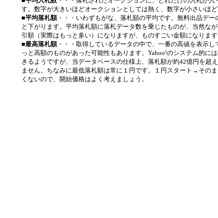
■平均入札数
・・・落札されたオークションに、どれだけの入札が入
す。数字が大きいほどオークションとしては熱く、数字が小さいほど冷
■平均落札額
・・・いわずもがな、落札額の平均です。無料出品デー
と下がります。平均落札額に落札データ数を乗じたものが、当然なが
引額（実際はもっと多い）になりますが、ものすごい金額になります
■最高落札額
・・・取得しているデータの中で、一番の高値を表示し
っと高額のものがあった可能性もあります。Yahoo!のシステム的には(1
きるようですが、当データベースの仕様上、落札額が約42億円を超
ません。ちなみに最低落札額は常に１円です。１円スタート→そのま
くないので、開始価格はよく考えましょう。