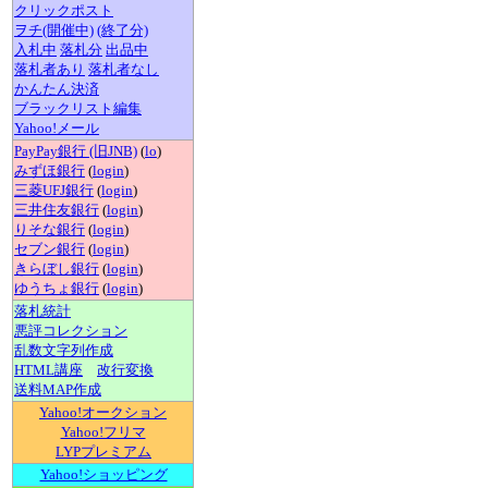
クリックポスト
ヲチ(開催中)
(終了分)
入札中
落札分
出品中
落札者あり
落札者なし
かんたん決済
ブラックリスト編集
Yahoo!メール
PayPay銀行 (旧JNB)
(
lo
)
みずほ銀行
(
login
)
三菱UFJ銀行
(
login
)
三井住友銀行
(
login
)
りそな銀行
(
login
)
セブン銀行
(
login
)
きらぼし銀行
(
login
)
ゆうちょ銀行
(
login
)
落札統計
悪評コレクション
乱数文字列作成
HTML講座
改行変換
送料MAP作成
Yahoo!オークション
Yahoo!フリマ
LYPプレミアム
Yahoo!ショッピング