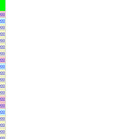
000
000
000
000
960
000
000
000
000
000
000
000
000
000
000
000
000
000
000
000