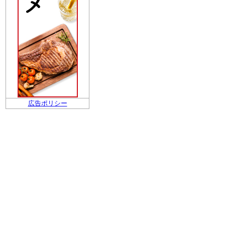
広告ポリシー