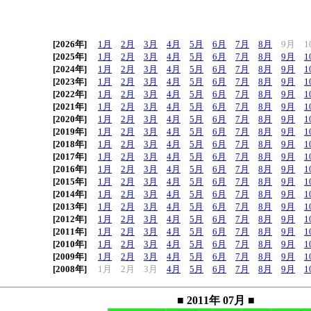
[2026年]
1月
2月
3月
4月
5月
6月
7月
8月
9月
1
[2025年]
1月
2月
3月
4月
5月
6月
7月
8月
9月
1
[2024年]
1月
2月
3月
4月
5月
6月
7月
8月
9月
1
[2023年]
1月
2月
3月
4月
5月
6月
7月
8月
9月
1
[2022年]
1月
2月
3月
4月
5月
6月
7月
8月
9月
1
[2021年]
1月
2月
3月
4月
5月
6月
7月
8月
9月
1
[2020年]
1月
2月
3月
4月
5月
6月
7月
8月
9月
1
[2019年]
1月
2月
3月
4月
5月
6月
7月
8月
9月
1
[2018年]
1月
2月
3月
4月
5月
6月
7月
8月
9月
1
[2017年]
1月
2月
3月
4月
5月
6月
7月
8月
9月
1
[2016年]
1月
2月
3月
4月
5月
6月
7月
8月
9月
1
[2015年]
1月
2月
3月
4月
5月
6月
7月
8月
9月
1
[2014年]
1月
2月
3月
4月
5月
6月
7月
8月
9月
1
[2013年]
1月
2月
3月
4月
5月
6月
7月
8月
9月
1
[2012年]
1月
2月
3月
4月
5月
6月
7月
8月
9月
1
[2011年]
1月
2月
3月
4月
5月
6月
7月
8月
9月
1
[2010年]
1月
2月
3月
4月
5月
6月
7月
8月
9月
1
[2009年]
1月
2月
3月
4月
5月
6月
7月
8月
9月
1
[2008年]
1月
2月
3月
4月
5月
6月
7月
8月
9月
1
■ 2011年 07月 ■