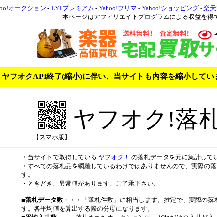
hoo!オークション
-
LYPプレミアム
-
Yahoo!フリマ
-
Yahoo!ショッピング
-
楽天
本ページはアフィリエイトプログラムによる収益を得
ヤフオクAPI終了(縮小)に伴い、当サイトも内容を縮小して
ヤフオク!落
【スマホ版】
・当サイトで取得している
ヤフオク！
の落札データを元に集計して
・すべての落札品を網羅しているわけではありませんので、実際の落
す。
・ときどき、異常値があります。ご了承下さい。
■落札データ数
・・・「落札件数」に相当します。推定で、実際の落札
す。各平均値を算出する際の分母になります。