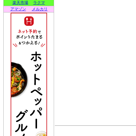
楽天市場
ラクマ
アマゾン
メルカリ