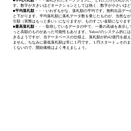
■平均入札数
・・・落札されたオークションに、どれだけの入札が入
す。数字が大きいほどオークションとしては熱く、数字が小さいほど冷
■平均落札額
・・・いわずもがな、落札額の平均です。無料出品デー
と下がります。平均落札額に落札データ数を乗じたものが、当然なが
引額（実際はもっと多い）になりますが、ものすごい金額になります
■最高落札額
・・・取得しているデータの中で、一番の高値を表示し
っと高額のものがあった可能性もあります。Yahoo!のシステム的には(1
きるようですが、当データベースの仕様上、落札額が約42億円を超
ません。ちなみに最低落札額は常に１円です。１円スタート→そのま
くないので、開始価格はよく考えましょう。