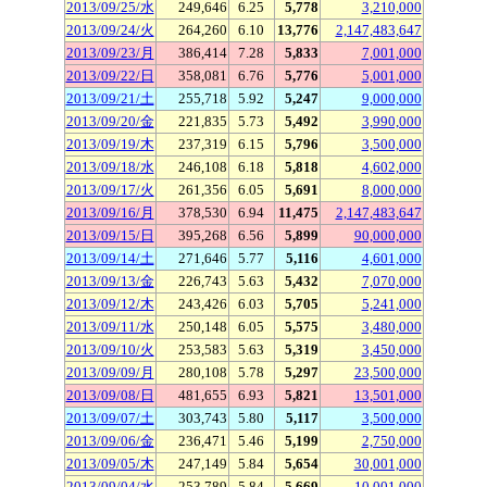
2013/09/25/水
249,646
6.25
5,778
3,210,000
2013/09/24/火
264,260
6.10
13,776
2,147,483,647
2013/09/23/月
386,414
7.28
5,833
7,001,000
2013/09/22/日
358,081
6.76
5,776
5,001,000
2013/09/21/土
255,718
5.92
5,247
9,000,000
2013/09/20/金
221,835
5.73
5,492
3,990,000
2013/09/19/木
237,319
6.15
5,796
3,500,000
2013/09/18/水
246,108
6.18
5,818
4,602,000
2013/09/17/火
261,356
6.05
5,691
8,000,000
2013/09/16/月
378,530
6.94
11,475
2,147,483,647
2013/09/15/日
395,268
6.56
5,899
90,000,000
2013/09/14/土
271,646
5.77
5,116
4,601,000
2013/09/13/金
226,743
5.63
5,432
7,070,000
2013/09/12/木
243,426
6.03
5,705
5,241,000
2013/09/11/水
250,148
6.05
5,575
3,480,000
2013/09/10/火
253,583
5.63
5,319
3,450,000
2013/09/09/月
280,108
5.78
5,297
23,500,000
2013/09/08/日
481,655
6.93
5,821
13,501,000
2013/09/07/土
303,743
5.80
5,117
3,500,000
2013/09/06/金
236,471
5.46
5,199
2,750,000
2013/09/05/木
247,149
5.84
5,654
30,001,000
2013/09/04/水
253,789
5.84
5,669
10,001,000