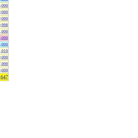
5,000
0,000
0,000
9,998
1,000
8,000
3,000
1,010
0,000
7,000
0,000
,647