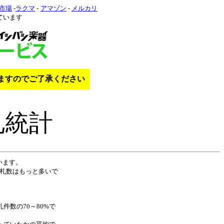
市場
-
ラクマ
-
アマゾン
-
メルカリ
ています
いますのでご了承ください
札統計
います。
札数はもっと多いで
件数の70～80%で