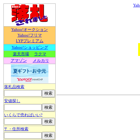
Ya
Yahoo!オークション
Yahoo!フリマ
LYPプレミアム
Yahoo!ショッピング
楽天市場
ラクマ
アマゾン
メルカリ
落札品検索
安値探し
いくらで売ればいい?
〒・住所検索