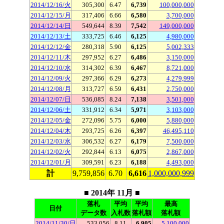
2014/12/16/火
305,300
6.47
6,739
100,000,000
2014/12/15/月
317,406
6.66
6,580
3,700,000
2014/12/14/日
549,644
8.39
7,542
149,000,000
2014/12/13/土
333,725
6.46
6,125
4,980,000
2014/12/12/金
280,318
5.90
6,125
5,002,333
2014/12/11/木
297,952
6.27
6,486
3,150,000
2014/12/10/水
314,302
6.39
6,467
8,721,000
2014/12/09/火
297,366
6.29
6,273
4,279,999
2014/12/08/月
313,727
6.59
6,431
2,750,000
2014/12/07/日
536,085
8.24
7,138
3,501,000
2014/12/06/土
331,912
6.34
5,971
3,103,000
2014/12/05/金
272,096
5.75
6,000
5,880,000
2014/12/04/木
293,725
6.26
6,397
46,495,110
2014/12/03/水
306,532
6.27
6,179
7,500,000
2014/12/02/火
292,844
6.13
6,075
2,867,000
2014/12/01/月
309,591
6.23
6,188
4,493,000
計
9,759,856
6.70
6,616
1,000,000,999
■ 2014年 11月 ■
落札
平均
平均
最高
日付
データ数
入札数
落札額
落札額
2014/11/30/日
533,056
8.11
6,905
5,100,000