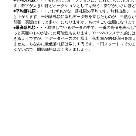
■平均入札数
・・・落札されたオークションに、どれだけの入札が入
す。数字が大きいほどオークションとしては熱く、数字が小さいほど冷
■平均落札額
・・・いわずもがな、落札額の平均です。無料出品デー
と下がります。平均落札額に落札データ数を乗じたものが、当然なが
引額（実際はもっと多い）になりますが、ものすごい金額になります
■最高落札額
・・・取得しているデータの中で、一番の高値を表示し
っと高額のものがあった可能性もあります。Yahoo!のシステム的には(1
きるようですが、当データベースの仕様上、落札額が約42億円を超
ません。ちなみに最低落札額は常に１円です。１円スタート→そのま
くないので、開始価格はよく考えましょう。