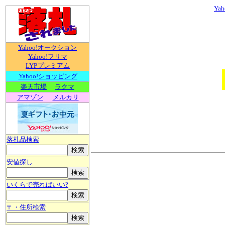
Ya
Yahoo!オークション
Yahoo!フリマ
LYPプレミアム
Yahoo!ショッピング
楽天市場
ラクマ
アマゾン
メルカリ
落札品検索
安値探し
いくらで売ればいい?
〒・住所検索