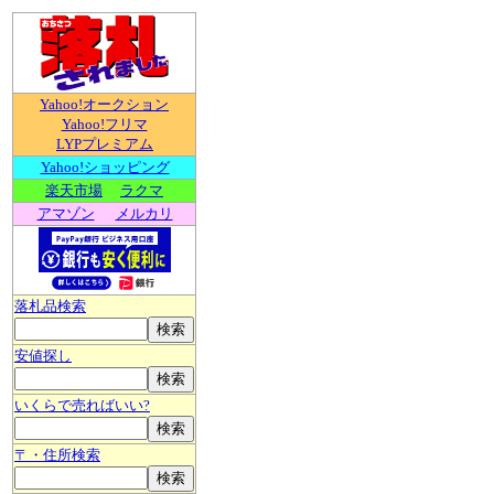
Yahoo!オークション
Yahoo!フリマ
LYPプレミアム
Yahoo!ショッピング
楽天市場
ラクマ
アマゾン
メルカリ
落札品検索
安値探し
いくらで売ればいい?
〒・住所検索