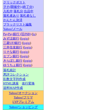
クリックポスト
ヲチ(開催中)
(終了分)
入札中
落札分
出品中
落札者あり
落札者なし
かんたん決済
ブラックリスト編集
Yahoo!メール
PayPay銀行 (旧JNB)
(
lo
)
みずほ銀行
(
login
)
三菱UFJ銀行
(
login
)
三井住友銀行
(
login
)
りそな銀行
(
login
)
セブン銀行
(
login
)
きらぼし銀行
(
login
)
ゆうちょ銀行
(
login
)
落札統計
悪評コレクション
乱数文字列作成
HTML講座
改行変換
送料MAP作成
Yahoo!オークション
Yahoo!フリマ
LYPプレミアム
Yahoo!ショッピング