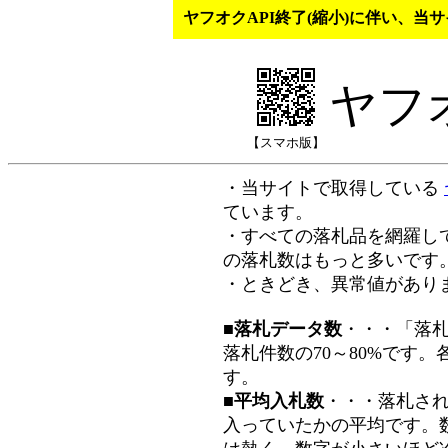
ヤフオクAPI終了(縮小)に伴い、
ヤフ
【スマホ版】
・当サイトで取得している
ています。
・すべての落札品を網羅し
の落札数はもっと多いです
・ときどき、異常値があり
■落札データ数
・・・「落
落札件数の70～80%です
す。
■平均入札数
・・・落札さ
入っていたかの平均です。