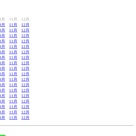
0月
11月
12月
0月
11月
12月
0月
11月
12月
0月
11月
12月
0月
11月
12月
0月
11月
12月
0月
11月
12月
0月
11月
12月
0月
11月
12月
0月
11月
12月
0月
11月
12月
0月
11月
12月
0月
11月
12月
0月
11月
12月
0月
11月
12月
0月
11月
12月
0月
11月
12月
0月
11月
12月
0月
11月
12月