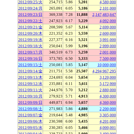
2012/09/25/火
254,715
5.86
5,201
4,580,000
2012/09/24/月
265,091
6.05
5,186
2,101,000
2012/09/23/日
369,338
7.28
11,888
2,147,483,647
2012/09/22/土
247,923
6.17
5,229
4,092,000
2012/09/21/金
208,599
5.67
5,114
2,699,000
2012/09/20/木
221,352
6.23
5,559
2,600,000
2012/09/19/水
227,377
6.16
5,521
3,991,000
2012/09/18/火
250,041
5.99
5,196
2,999,000
2012/09/17/月
340,519
6.73
5,259
2,001,000
2012/09/16/日
373,785
6.50
5,333
7,500,000
2012/09/15/土
250,081
5.85
5,147
10,000,000
2012/09/14/金
211,751
5.58
25,507
4,294,967,295
2012/09/13/木
224,693
6.04
5,654
3,120,000
2012/09/12/水
235,881
6.11
5,611
5,172,900
2012/09/11/火
244,976
5.70
5,212
2,880,000
2012/09/10/月
279,923
5.71
4,913
4,300,000
2012/09/09/日
449,871
6.94
5,657
4,360,000
2012/09/08/土
271,983
5.86
4,880
2,200,000
2012/09/07/金
219,644
5.48
4,985
3,305,000
2012/09/06/木
230,598
6.00
5,435
4,201,000
2012/09/05/水
230,285
6.05
5,466
4,000,001
2012/09/04/火
228,723
5.52
5,009
3,490,000