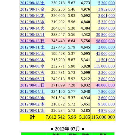
2012/08/18/土
250,718
5.67
4,773
5,300,000
2012/08/17/金
206,256
5.46
4,976
3,952,000
2012/08/16/木
220,005
5.93
5,092
3,001,000
2012/08/15/水
219,202
5.96
4,840
5,329,999
2012/08/14/火
204,004
5.30
4,384
3,004,000
2012/08/13/月
233,547
5.56
4,532
39,800,000
2012/08/12/日
345,449
6.64
5,756
98,000,000
2012/08/11/土
227,446
5.79
4,645
2,000,000
2012/08/10/金
199,428
5.37
5,095
45,000,000
2012/08/09/木
215,790
5.87
5,341
11,501,000
2012/08/08/水
232,771
5.90
5,828
115,000,000
2012/08/07/火
225,781
5.73
5,099
3,200,000
2012/08/06/月
242,913
5.92
5,212
3,803,000
2012/08/05/日
371,699
7.28
6,032
40,000,000
2012/08/04/土
234,196
5.77
5,048
7,800,000
2012/08/03/金
201,594
5.37
4,934
3,600,000
2012/08/02/木
210,072
5.72
5,451
9,500,000
2012/08/01/水
220,234
5.72
5,185
4,879,000
計
7,612,542
5.96
5,185
115,000,000
■ 2012年 07月 ■