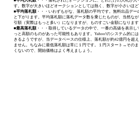
■平均入札数
・・・落札されたオークションに、どれだけの入札が入
す。数字が大きいほどオークションとしては熱く、数字が小さいほど冷
■平均落札額
・・・いわずもがな、落札額の平均です。無料出品デー
と下がります。平均落札額に落札データ数を乗じたものが、当然なが
引額（実際はもっと多い）になりますが、ものすごい金額になります
■最高落札額
・・・取得しているデータの中で、一番の高値を表示し
っと高額のものがあった可能性もあります。Yahoo!のシステム的には(1
きるようですが、当データベースの仕様上、落札額が約42億円を超
ません。ちなみに最低落札額は常に１円です。１円スタート→そのま
くないので、開始価格はよく考えましょう。