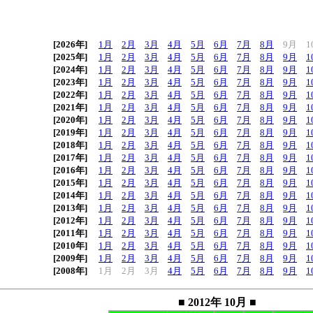
[2026年]
1月
2月
3月
4月
5月
6月
7月
8月
9月
1
[2025年]
1月
2月
3月
4月
5月
6月
7月
8月
9月
1
[2024年]
1月
2月
3月
4月
5月
6月
7月
8月
9月
1
[2023年]
1月
2月
3月
4月
5月
6月
7月
8月
9月
1
[2022年]
1月
2月
3月
4月
5月
6月
7月
8月
9月
1
[2021年]
1月
2月
3月
4月
5月
6月
7月
8月
9月
1
[2020年]
1月
2月
3月
4月
5月
6月
7月
8月
9月
1
[2019年]
1月
2月
3月
4月
5月
6月
7月
8月
9月
1
[2018年]
1月
2月
3月
4月
5月
6月
7月
8月
9月
1
[2017年]
1月
2月
3月
4月
5月
6月
7月
8月
9月
1
[2016年]
1月
2月
3月
4月
5月
6月
7月
8月
9月
1
[2015年]
1月
2月
3月
4月
5月
6月
7月
8月
9月
1
[2014年]
1月
2月
3月
4月
5月
6月
7月
8月
9月
1
[2013年]
1月
2月
3月
4月
5月
6月
7月
8月
9月
1
[2012年]
1月
2月
3月
4月
5月
6月
7月
8月
9月
1
[2011年]
1月
2月
3月
4月
5月
6月
7月
8月
9月
1
[2010年]
1月
2月
3月
4月
5月
6月
7月
8月
9月
1
[2009年]
1月
2月
3月
4月
5月
6月
7月
8月
9月
1
[2008年]
1月
2月
3月
4月
5月
6月
7月
8月
9月
1
■ 2012年 10月 ■