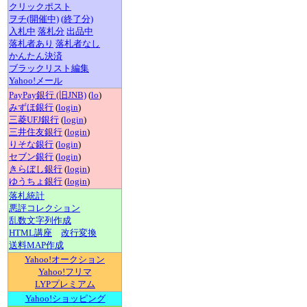
クリックポスト
ヲチ(開催中)
(終了分)
入札中
落札分
出品中
落札者あり
落札者なし
かんたん決済
ブラックリスト編集
Yahoo!メール
PayPay銀行 (旧JNB)
(
lo
)
みずほ銀行
(
login
)
三菱UFJ銀行
(
login
)
三井住友銀行
(
login
)
りそな銀行
(
login
)
セブン銀行
(
login
)
きらぼし銀行
(
login
)
ゆうちょ銀行
(
login
)
落札統計
悪評コレクション
乱数文字列作成
HTML講座
改行変換
送料MAP作成
Yahoo!オークション
Yahoo!フリマ
LYPプレミアム
Yahoo!ショッピング