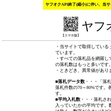
ヤフオクAPI終了(縮小)に伴い、
ヤフ
【スマホ版】
・当サイトで取得している
ています。
・すべての落札品を網羅し
の落札数はもっと多いです
・ときどき、異常値があり
■落札データ数
・・・「落
落札件数の70～80%です
す。
■平均入札数
・・・落札さ
入っていたかの平均です。