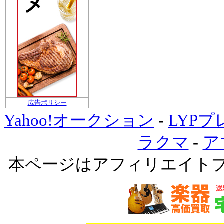
広告ポリシー
Yahoo!オークション
-
LYP
ラクマ
-
ア
本ページはアフィリエイト