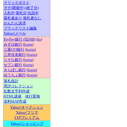
クリックポスト
ヲチ(開催中)
(終了分)
入札中
落札分
出品中
落札者あり
落札者なし
かんたん決済
ブラックリスト編集
Yahoo!メール
PayPay銀行 (旧JNB)
(
lo
)
みずほ銀行
(
login
)
三菱UFJ銀行
(
login
)
三井住友銀行
(
login
)
りそな銀行
(
login
)
セブン銀行
(
login
)
きらぼし銀行
(
login
)
ゆうちょ銀行
(
login
)
落札統計
悪評コレクション
乱数文字列作成
HTML講座
改行変換
送料MAP作成
Yahoo!オークション
Yahoo!フリマ
LYPプレミアム
Yahoo!ショッピング