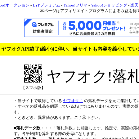
hoo!オークション
-
LYPプレミアム
-
Yahoo!フリマ
-
Yahoo!ショッピング
-
楽天
本ページはアフィリエイトプログラムによる収益を得
ヤフオクAPI終了(縮小)に伴い、当サイトも内容を縮小して
ヤフオク!落
【スマホ版】
・当サイトで取得している
ヤフオク！
の落札データを元に集計して
・すべての落札品を網羅しているわけではありませんので、実際の落
す。
・ときどき、異常値があります。ご了承下さい。
■落札データ数
・・・「落札件数」に相当します。推定で、実際の落札
す。各平均値を算出する際の分母になります。