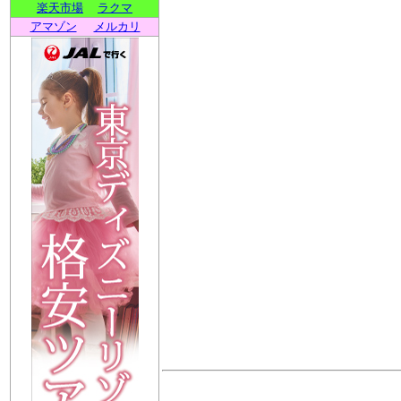
楽天市場
ラクマ
アマゾン
メルカリ