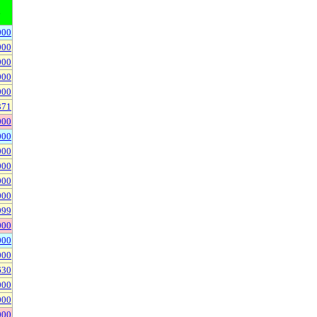
000
000
000
000
000
371
000
000
000
000
000
000
999
000
000
000
630
000
000
000