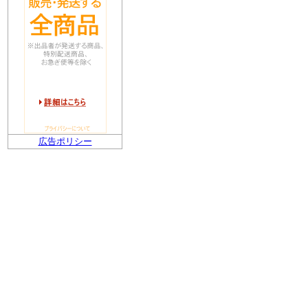
広告ポリシー