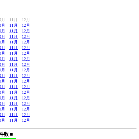
0月
11月
12月
0月
11月
12月
0月
11月
12月
0月
11月
12月
0月
11月
12月
0月
11月
12月
0月
11月
12月
0月
11月
12月
0月
11月
12月
0月
11月
12月
0月
11月
12月
0月
11月
12月
0月
11月
12月
0月
11月
12月
0月
11月
12月
0月
11月
12月
0月
11月
12月
0月
11月
12月
0月
11月
12月
件数 ■