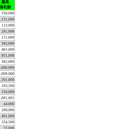
最高
落札額
359,000
1,151,000
123,000
281,000
151,000
392,000
461,000
851,000
382,000
3,800,999
2,009,000
1,501,000
103,500
256,000
1,001,001
44,000
268,000
461,000
354,500
55,000