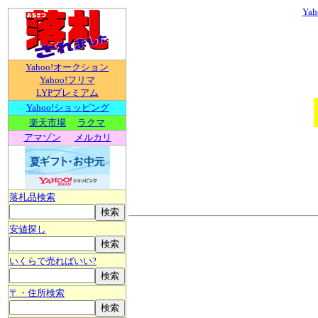
Ya
Yahoo!オークション
Yahoo!フリマ
LYPプレミアム
Yahoo!ショッピング
楽天市場
ラクマ
アマゾン
メルカリ
落札品検索
安値探し
いくらで売ればいい?
〒・住所検索