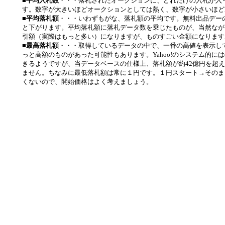
■平均入札数
・・・落札されたオークションに、どれだけの入札が入
す。数字が大きいほどオークションとしては熱く、数字が小さいほど冷
■平均落札額
・・・いわずもがな、落札額の平均です。無料出品デー
と下がります。平均落札額に落札データ数を乗じたものが、当然なが
引額（実際はもっと多い）になりますが、ものすごい金額になります
■最高落札額
・・・取得しているデータの中で、一番の高値を表示し
っと高額のものがあった可能性もあります。Yahoo!のシステム的には(1
きるようですが、当データベースの仕様上、落札額が約42億円を超
ません。ちなみに最低落札額は常に１円です。１円スタート→そのま
くないので、開始価格はよく考えましょう。