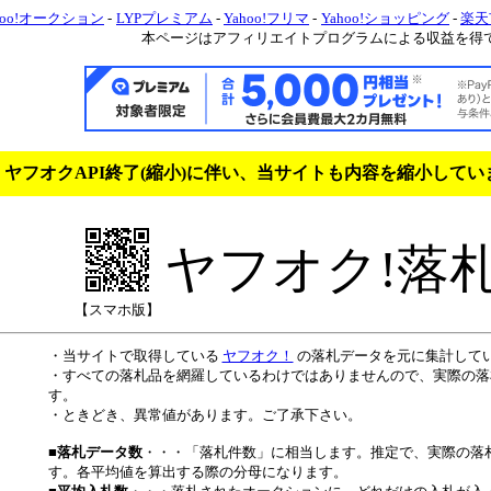
hoo!オークション
-
LYPプレミアム
-
Yahoo!フリマ
-
Yahoo!ショッピング
-
楽天
本ページはアフィリエイトプログラムによる収益を得
ヤフオクAPI終了(縮小)に伴い、当サイトも内容を縮小して
ヤフオク!落
【スマホ版】
・当サイトで取得している
ヤフオク！
の落札データを元に集計して
・すべての落札品を網羅しているわけではありませんので、実際の落
す。
・ときどき、異常値があります。ご了承下さい。
■落札データ数
・・・「落札件数」に相当します。推定で、実際の落札
す。各平均値を算出する際の分母になります。