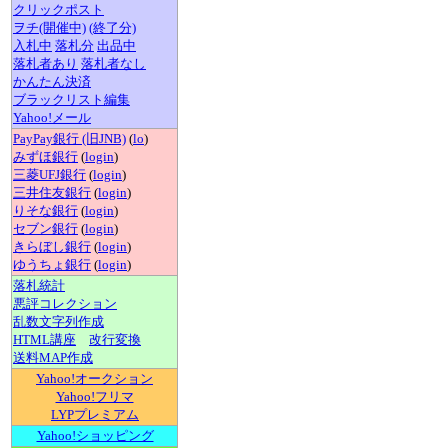
クリックポスト
ヲチ(開催中)
(終了分)
入札中
落札分
出品中
落札者あり
落札者なし
かんたん決済
ブラックリスト編集
Yahoo!メール
PayPay銀行 (旧JNB)
(
lo
)
みずほ銀行
(
login
)
三菱UFJ銀行
(
login
)
三井住友銀行
(
login
)
りそな銀行
(
login
)
セブン銀行
(
login
)
きらぼし銀行
(
login
)
ゆうちょ銀行
(
login
)
落札統計
悪評コレクション
乱数文字列作成
HTML講座
改行変換
送料MAP作成
Yahoo!オークション
Yahoo!フリマ
LYPプレミアム
Yahoo!ショッピング