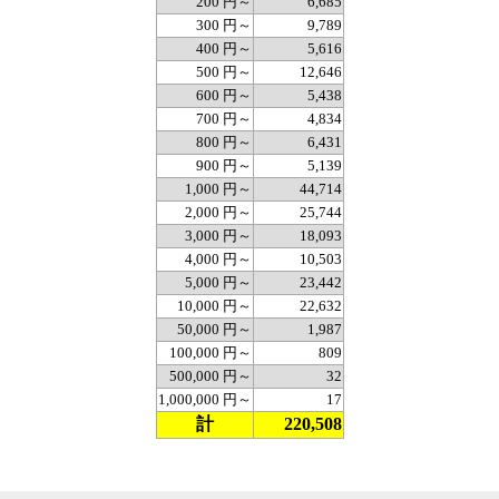
200 円～
6,685
300 円～
9,789
400 円～
5,616
500 円～
12,646
600 円～
5,438
700 円～
4,834
800 円～
6,431
900 円～
5,139
1,000 円～
44,714
2,000 円～
25,744
3,000 円～
18,093
4,000 円～
10,503
5,000 円～
23,442
10,000 円～
22,632
50,000 円～
1,987
100,000 円～
809
500,000 円～
32
1,000,000 円～
17
計
220,508