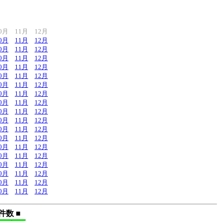
0月
11月
12月
0月
11月
12月
0月
11月
12月
0月
11月
12月
0月
11月
12月
0月
11月
12月
0月
11月
12月
0月
11月
12月
0月
11月
12月
0月
11月
12月
0月
11月
12月
0月
11月
12月
0月
11月
12月
0月
11月
12月
0月
11月
12月
0月
11月
12月
0月
11月
12月
0月
11月
12月
0月
11月
12月
件数 ■