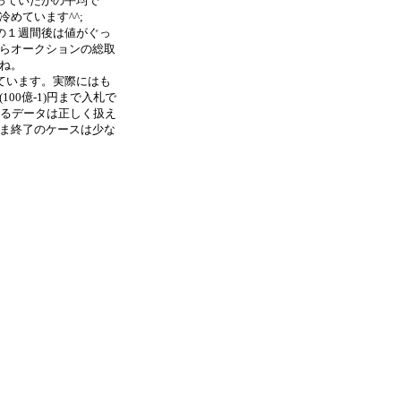
っていたかの平均で
めています^^;
の１週間後は値がぐっ
らオークションの総取
ね。
ています。実際にはも
00億-1)円まで入札で
えるデータは正しく扱え
ま終了のケースは少な