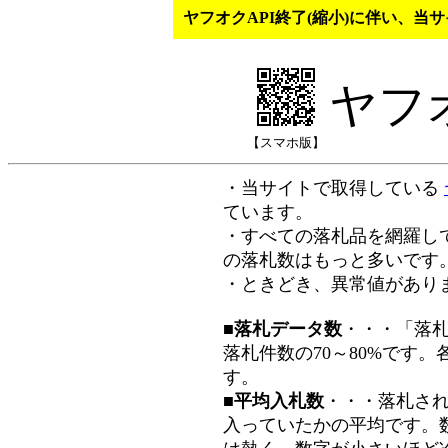
ヤフオクAPI終了(縮小)に伴い、
ヤフ
【スマホ版】
・当サイトで取得している
ています。
・すべての落札品を網羅し
の落札数はもっと多いです
・ときどき、異常値があり
■落札データ数
・・・「落
落札件数の70～80%です
す。
■平均入札数
・・・落札さ
入っていたかの平均です。