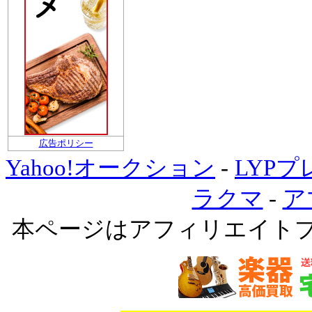
広告ポリシー
Yahoo!オークション
-
LYP
ラクマ
-
ア
本ページはアフィリエイト