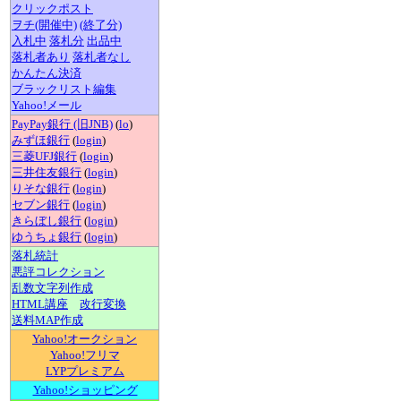
クリックポスト
ヲチ(開催中)
(終了分)
入札中
落札分
出品中
落札者あり
落札者なし
かんたん決済
ブラックリスト編集
Yahoo!メール
PayPay銀行 (旧JNB)
(
lo
)
みずほ銀行
(
login
)
三菱UFJ銀行
(
login
)
三井住友銀行
(
login
)
りそな銀行
(
login
)
セブン銀行
(
login
)
きらぼし銀行
(
login
)
ゆうちょ銀行
(
login
)
落札統計
悪評コレクション
乱数文字列作成
HTML講座
改行変換
送料MAP作成
Yahoo!オークション
Yahoo!フリマ
LYPプレミアム
Yahoo!ショッピング