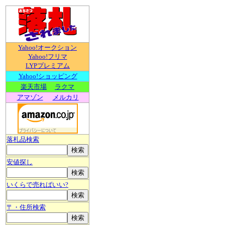
Yahoo!オークション
Yahoo!フリマ
LYPプレミアム
Yahoo!ショッピング
楽天市場
ラクマ
アマゾン
メルカリ
落札品検索
安値探し
いくらで売ればいい?
〒・住所検索