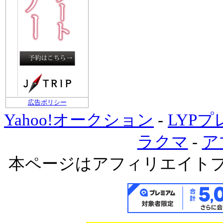
広告ポリシー
Yahoo!オークション
-
LYP
ラクマ
-
ア
本ページはアフィリエイト