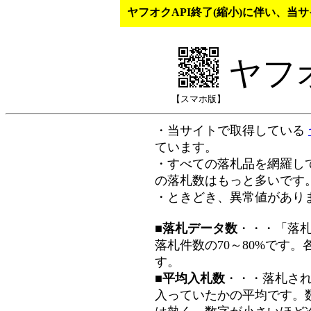
ヤフオクAPI終了(縮小)に伴い、
ヤフ
【スマホ版】
・当サイトで取得している
ています。
・すべての落札品を網羅し
の落札数はもっと多いです
・ときどき、異常値があり
■落札データ数
・・・「落
落札件数の70～80%です
す。
■平均入札数
・・・落札さ
入っていたかの平均です。