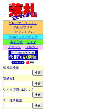
Yahoo!オークション
Yahoo!フリマ
LYPプレミアム
Yahoo!ショッピング
楽天市場
ラクマ
アマゾン
メルカリ
落札品検索
安値探し
いくらで売ればいい?
〒・住所検索