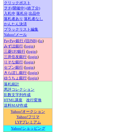
クリックポスト
ヲチ(開催中)
(終了分)
入札中
落札分
出品中
落札者あり
落札者なし
かんたん決済
ブラックリスト編集
Yahoo!メール
PayPay銀行 (旧JNB)
(
lo
)
みずほ銀行
(
login
)
三菱UFJ銀行
(
login
)
三井住友銀行
(
login
)
りそな銀行
(
login
)
セブン銀行
(
login
)
きらぼし銀行
(
login
)
ゆうちょ銀行
(
login
)
落札統計
悪評コレクション
乱数文字列作成
HTML講座
改行変換
送料MAP作成
Yahoo!オークション
Yahoo!フリマ
LYPプレミアム
Yahoo!ショッピング