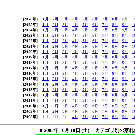
[2026年]
1月
2月
3月
4月
5月
6月
7月
8月
9月
1
[2025年]
1月
2月
3月
4月
5月
6月
7月
8月
9月
1
[2024年]
1月
2月
3月
4月
5月
6月
7月
8月
9月
1
[2023年]
1月
2月
3月
4月
5月
6月
7月
8月
9月
1
[2022年]
1月
2月
3月
4月
5月
6月
7月
8月
9月
1
[2021年]
1月
2月
3月
4月
5月
6月
7月
8月
9月
1
[2020年]
1月
2月
3月
4月
5月
6月
7月
8月
9月
1
[2019年]
1月
2月
3月
4月
5月
6月
7月
8月
9月
1
[2018年]
1月
2月
3月
4月
5月
6月
7月
8月
9月
1
[2017年]
1月
2月
3月
4月
5月
6月
7月
8月
9月
1
[2016年]
1月
2月
3月
4月
5月
6月
7月
8月
9月
1
[2015年]
1月
2月
3月
4月
5月
6月
7月
8月
9月
1
[2014年]
1月
2月
3月
4月
5月
6月
7月
8月
9月
1
[2013年]
1月
2月
3月
4月
5月
6月
7月
8月
9月
1
[2012年]
1月
2月
3月
4月
5月
6月
7月
8月
9月
1
[2011年]
1月
2月
3月
4月
5月
6月
7月
8月
9月
1
[2010年]
1月
2月
3月
4月
5月
6月
7月
8月
9月
1
[2009年]
1月
2月
3月
4月
5月
6月
7月
8月
9月
1
[2008年]
1月
2月
3月
4月
5月
6月
7月
8月
9月
1
■ 2008年 10月 18日 (土) カテゴリ別の落札