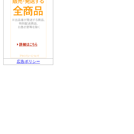
広告ポリシー