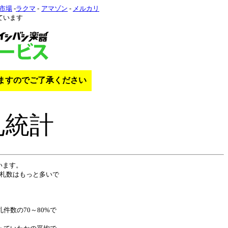
市場
-
ラクマ
-
アマゾン
-
メルカリ
ています
いますのでご了承ください
札統計
います。
札数はもっと多いで
件数の70～80%で