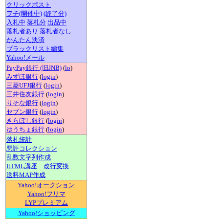
クリックポスト
ヲチ(開催中)
(終了分)
入札中
落札分
出品中
落札者あり
落札者なし
かんたん決済
ブラックリスト編集
Yahoo!メール
PayPay銀行 (旧JNB)
(
lo
)
みずほ銀行
(
login
)
三菱UFJ銀行
(
login
)
三井住友銀行
(
login
)
りそな銀行
(
login
)
セブン銀行
(
login
)
きらぼし銀行
(
login
)
ゆうちょ銀行
(
login
)
落札統計
悪評コレクション
乱数文字列作成
HTML講座
改行変換
送料MAP作成
Yahoo!オークション
Yahoo!フリマ
LYPプレミアム
Yahoo!ショッピング