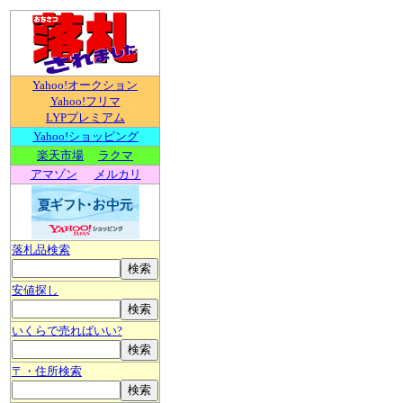
Yahoo!オークション
Yahoo!フリマ
LYPプレミアム
Yahoo!ショッピング
楽天市場
ラクマ
アマゾン
メルカリ
落札品検索
安値探し
いくらで売ればいい?
〒・住所検索