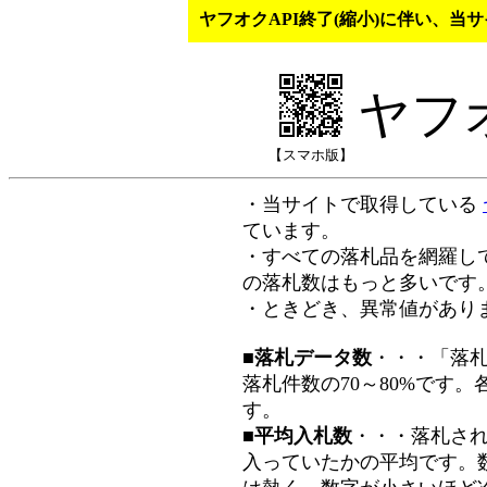
ヤフオクAPI終了(縮小)に伴い、
ヤフ
【スマホ版】
・当サイトで取得している
ています。
・すべての落札品を網羅し
の落札数はもっと多いです
・ときどき、異常値があり
■落札データ数
・・・「落
落札件数の70～80%です
す。
■平均入札数
・・・落札さ
入っていたかの平均です。