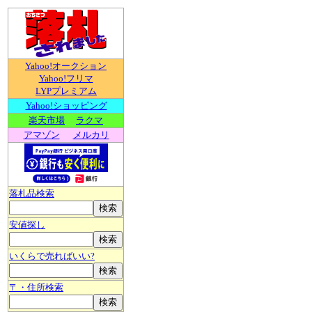
Yahoo!オークション
Yahoo!フリマ
LYPプレミアム
Yahoo!ショッピング
楽天市場
ラクマ
アマゾン
メルカリ
落札品検索
安値探し
いくらで売ればいい?
〒・住所検索