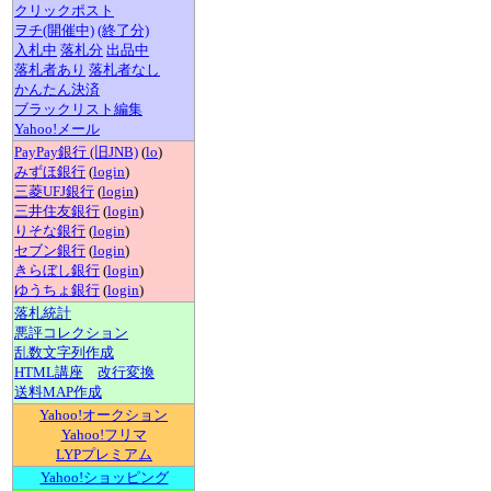
クリックポスト
ヲチ(開催中)
(終了分)
入札中
落札分
出品中
落札者あり
落札者なし
かんたん決済
ブラックリスト編集
Yahoo!メール
PayPay銀行 (旧JNB)
(
lo
)
みずほ銀行
(
login
)
三菱UFJ銀行
(
login
)
三井住友銀行
(
login
)
りそな銀行
(
login
)
セブン銀行
(
login
)
きらぼし銀行
(
login
)
ゆうちょ銀行
(
login
)
落札統計
悪評コレクション
乱数文字列作成
HTML講座
改行変換
送料MAP作成
Yahoo!オークション
Yahoo!フリマ
LYPプレミアム
Yahoo!ショッピング