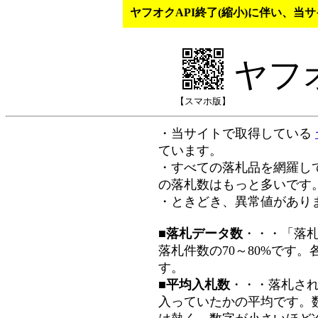
ヤフオクAPI終了(縮小)に伴い、
ヤフ
【スマホ版】
・当サイトで取得している
ています。
・すべての落札品を網羅し
の落札数はもっと多いです
・ときどき、異常値があり
■落札データ数
・・・「落
落札件数の70～80%です
す。
■平均入札数
・・・落札さ
入っていたかの平均です。