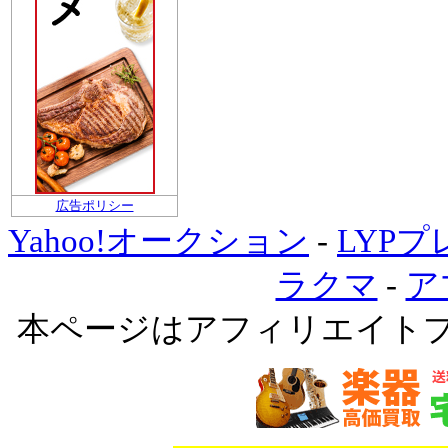
広告ポリシー
Yahoo!オークション
-
LYP
ラクマ
-
ア
本ページはアフィリエイト