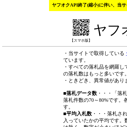
ヤフオクAPI終了(縮小)に伴い、
ヤフ
【スマホ版】
・当サイトで取得している
ています。
・すべての落札品を網羅し
の落札数はもっと多いです
・ときどき、異常値があり
■落札データ数
・・・「落
落札件数の70～80%です
す。
■平均入札数
・・・落札さ
入っていたかの平均です。