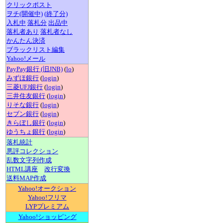
クリックポスト
ヲチ(開催中)
(終了分)
入札中
落札分
出品中
落札者あり
落札者なし
かんたん決済
ブラックリスト編集
Yahoo!メール
PayPay銀行 (旧JNB)
(
lo
)
みずほ銀行
(
login
)
三菱UFJ銀行
(
login
)
三井住友銀行
(
login
)
りそな銀行
(
login
)
セブン銀行
(
login
)
きらぼし銀行
(
login
)
ゆうちょ銀行
(
login
)
落札統計
悪評コレクション
乱数文字列作成
HTML講座
改行変換
送料MAP作成
Yahoo!オークション
Yahoo!フリマ
LYPプレミアム
Yahoo!ショッピング