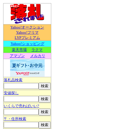
Yahoo!オークション
Yahoo!フリマ
LYPプレミアム
Yahoo!ショッピング
楽天市場
ラクマ
アマゾン
メルカリ
落札品検索
安値探し
いくらで売ればいい?
〒・住所検索