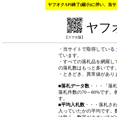
ヤフオクAPI終了(縮小)に伴い、
ヤフ
【スマホ版】
・当サイトで取得している
ています。
・すべての落札品を網羅し
の落札数はもっと多いです
・ときどき、異常値があり
■落札データ数
・・・「落
落札件数の70～80%です
す。
■平均入札数
・・・落札さ
入っていたかの平均です。