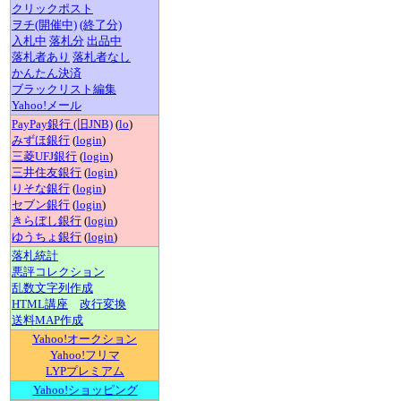
クリックポスト
ヲチ(開催中)
(終了分)
入札中
落札分
出品中
落札者あり
落札者なし
かんたん決済
ブラックリスト編集
Yahoo!メール
PayPay銀行 (旧JNB)
(
lo
)
みずほ銀行
(
login
)
三菱UFJ銀行
(
login
)
三井住友銀行
(
login
)
りそな銀行
(
login
)
セブン銀行
(
login
)
きらぼし銀行
(
login
)
ゆうちょ銀行
(
login
)
落札統計
悪評コレクション
乱数文字列作成
HTML講座
改行変換
送料MAP作成
Yahoo!オークション
Yahoo!フリマ
LYPプレミアム
Yahoo!ショッピング