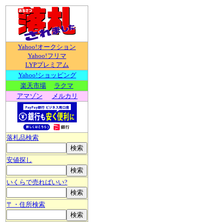
Yahoo!オークション
Yahoo!フリマ
LYPプレミアム
Yahoo!ショッピング
楽天市場
ラクマ
アマゾン
メルカリ
落札品検索
安値探し
いくらで売ればいい?
〒・住所検索