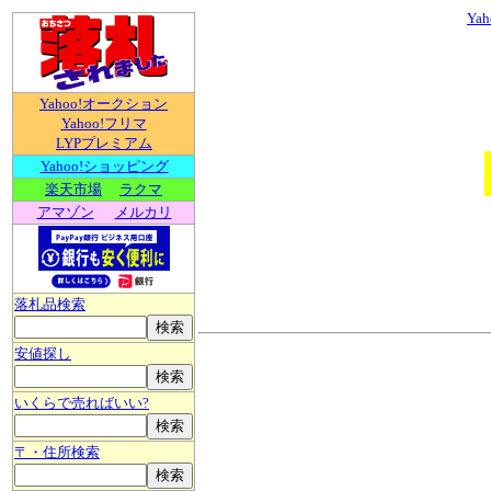
Ya
Yahoo!オークション
Yahoo!フリマ
LYPプレミアム
Yahoo!ショッピング
楽天市場
ラクマ
アマゾン
メルカリ
落札品検索
安値探し
いくらで売ればいい?
〒・住所検索