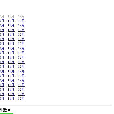
0月
11月
12月
0月
11月
12月
0月
11月
12月
0月
11月
12月
0月
11月
12月
0月
11月
12月
0月
11月
12月
0月
11月
12月
0月
11月
12月
0月
11月
12月
0月
11月
12月
0月
11月
12月
0月
11月
12月
0月
11月
12月
0月
11月
12月
0月
11月
12月
0月
11月
12月
0月
11月
12月
0月
11月
12月
件数 ■