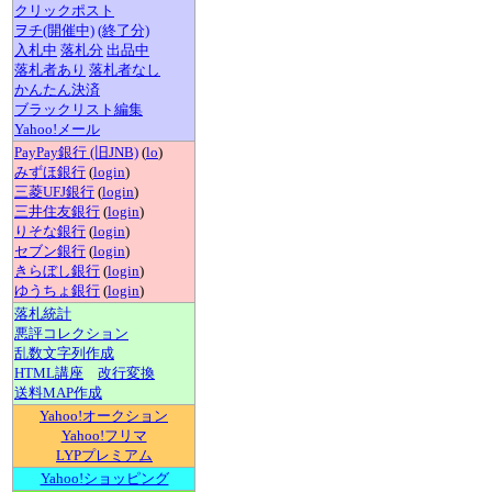
クリックポスト
ヲチ(開催中)
(終了分)
入札中
落札分
出品中
落札者あり
落札者なし
かんたん決済
ブラックリスト編集
Yahoo!メール
PayPay銀行 (旧JNB)
(
lo
)
みずほ銀行
(
login
)
三菱UFJ銀行
(
login
)
三井住友銀行
(
login
)
りそな銀行
(
login
)
セブン銀行
(
login
)
きらぼし銀行
(
login
)
ゆうちょ銀行
(
login
)
落札統計
悪評コレクション
乱数文字列作成
HTML講座
改行変換
送料MAP作成
Yahoo!オークション
Yahoo!フリマ
LYPプレミアム
Yahoo!ショッピング