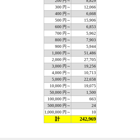
200 円～
8,829
300 円～
12,066
400 円～
6,668
500 円～
15,906
600 円～
6,853
700 円～
5,962
800 円～
7,903
900 円～
5,944
1,000 円～
51,486
2,000 円～
27,705
3,000 円～
19,256
4,000 円～
10,713
5,000 円～
22,658
10,000 円～
19,075
50,000 円～
1,500
100,000 円～
663
500,000 円～
24
1,000,000 円～
10
計
242,969