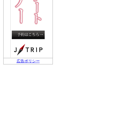
広告ポリシー