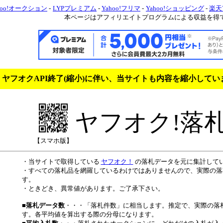
hoo!オークション
-
LYPプレミアム
-
Yahoo!フリマ
-
Yahoo!ショッピング
-
楽天
本ページはアフィリエイトプログラムによる収益を得
ヤフオクAPI終了(縮小)に伴い、当サイトも内容を縮小して
ヤフオク!落
【スマホ版】
・当サイトで取得している
ヤフオク！
の落札データを元に集計して
・すべての落札品を網羅しているわけではありませんので、実際の落
す。
・ときどき、異常値があります。ご了承下さい。
■落札データ数
・・・「落札件数」に相当します。推定で、実際の落札
す。各平均値を算出する際の分母になります。