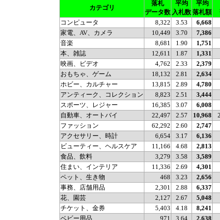
落札
平均
平均
カテゴリ
データ数
入札数
落札額
コンピュータ
8,322
3.53
6,668
家電、AV、カメラ
10,449
3.70
7,386
音楽
8,681
1.90
1,751
本、雑誌
12,611
1.87
1,331
映画、ビデオ
4,762
2.33
2,379
おもちゃ、ゲーム
18,132
2.81
2,634
ホビー、カルチャー
13,815
2.89
4,780
アンティーク、コレクション
8,823
2.51
3,444
スポーツ、レジャー
16,385
3.07
6,008
自動車、オートバイ
22,497
2.57
10,968
ファッション
62,292
2.60
2,747
アクセサリー、時計
6,654
3.17
6,136
ビューティー、ヘルスケア
11,166
4.68
2,813
食品、飲料
3,279
3.58
3,589
住まい、インテリア
11,336
2.69
4,301
ペット、生き物
468
3.23
2,656
事務、店舗用品
2,301
2.88
6,337
花、園芸
2,127
2.67
5,048
チケット、金券
5,403
4.18
8,241
ベビー用品
971
3.64
2,638