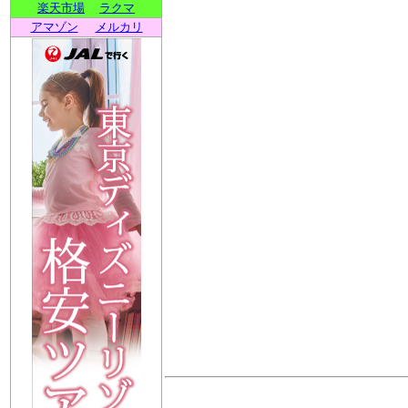
楽天市場
ラクマ
アマゾン
メルカリ