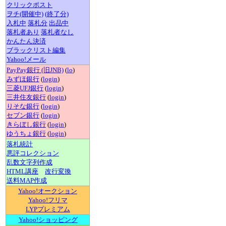
クリックポスト
ヲチ(開催中)
(終了分)
入札中
落札分
出品中
落札者あり
落札者なし
かんたん決済
ブラックリスト編集
Yahoo!メール
PayPay銀行 (旧JNB)
(
lo
)
みずほ銀行
(
login
)
三菱UFJ銀行
(
login
)
三井住友銀行
(
login
)
りそな銀行
(
login
)
セブン銀行
(
login
)
きらぼし銀行
(
login
)
ゆうちょ銀行
(
login
)
落札統計
悪評コレクション
乱数文字列作成
HTML講座
改行変換
送料MAP作成
Yahoo!オークション
Yahoo!フリマ
LYPプレミアム
Yahoo!ショッピング