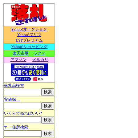
Yahoo!オークション
Yahoo!フリマ
LYPプレミアム
Yahoo!ショッピング
楽天市場
ラクマ
アマゾン
メルカリ
落札品検索
安値探し
いくらで売ればいい?
〒・住所検索