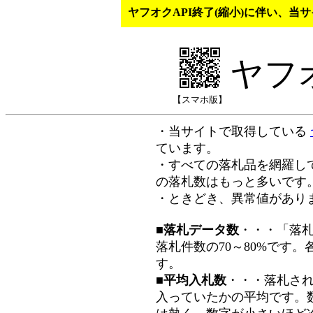
ヤフオクAPI終了(縮小)に伴い、
ヤフ
【スマホ版】
・当サイトで取得している
ています。
・すべての落札品を網羅し
の落札数はもっと多いです
・ときどき、異常値があり
■落札データ数
・・・「落
落札件数の70～80%です
す。
■平均入札数
・・・落札さ
入っていたかの平均です。