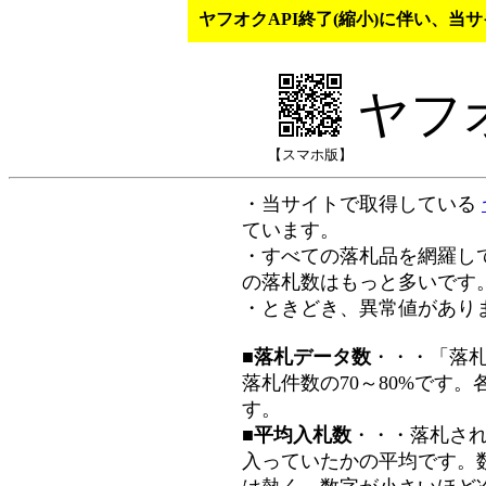
ヤフオクAPI終了(縮小)に伴い、
ヤフ
【スマホ版】
・当サイトで取得している
ています。
・すべての落札品を網羅し
の落札数はもっと多いです
・ときどき、異常値があり
■落札データ数
・・・「落
落札件数の70～80%です
す。
■平均入札数
・・・落札さ
入っていたかの平均です。