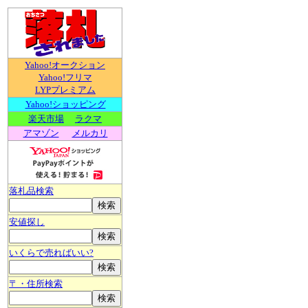
Yahoo!オークション
Yahoo!フリマ
LYPプレミアム
Yahoo!ショッピング
楽天市場
ラクマ
アマゾン
メルカリ
落札品検索
安値探し
いくらで売ればいい?
〒・住所検索