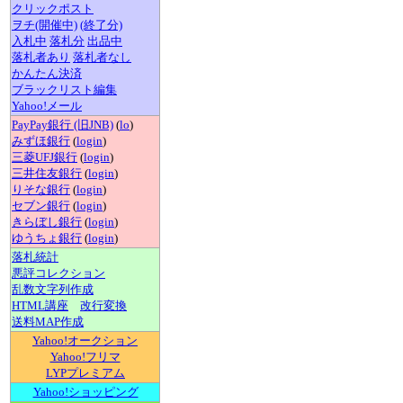
クリックポスト
ヲチ(開催中)
(終了分)
入札中
落札分
出品中
落札者あり
落札者なし
かんたん決済
ブラックリスト編集
Yahoo!メール
PayPay銀行 (旧JNB)
(
lo
)
みずほ銀行
(
login
)
三菱UFJ銀行
(
login
)
三井住友銀行
(
login
)
りそな銀行
(
login
)
セブン銀行
(
login
)
きらぼし銀行
(
login
)
ゆうちょ銀行
(
login
)
落札統計
悪評コレクション
乱数文字列作成
HTML講座
改行変換
送料MAP作成
Yahoo!オークション
Yahoo!フリマ
LYPプレミアム
Yahoo!ショッピング