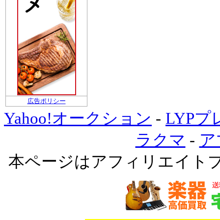
広告ポリシー
Yahoo!オークション
-
LYP
ラクマ
-
ア
本ページはアフィリエイト