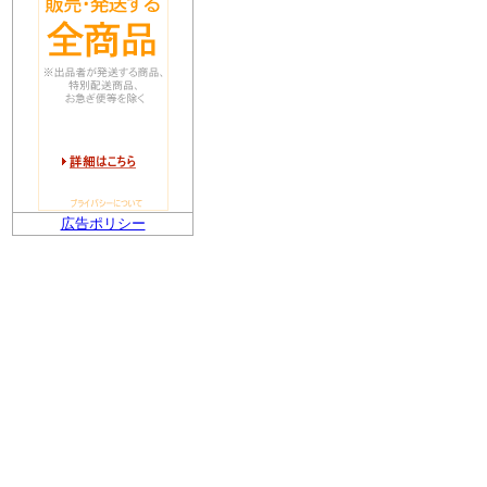
広告ポリシー