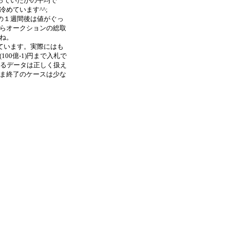
っていたかの平均で
めています^^;
の１週間後は値がぐっ
らオークションの総取
ね。
ています。実際にはも
00億-1)円まで入札で
えるデータは正しく扱え
ま終了のケースは少な