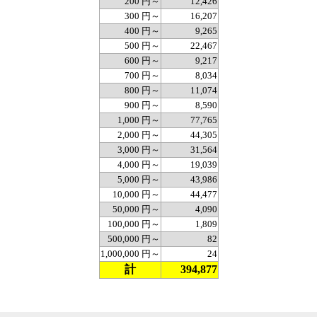
200 円～
12,426
300 円～
16,207
400 円～
9,265
500 円～
22,467
600 円～
9,217
700 円～
8,034
800 円～
11,074
900 円～
8,590
1,000 円～
77,765
2,000 円～
44,305
3,000 円～
31,564
4,000 円～
19,039
5,000 円～
43,986
10,000 円～
44,477
50,000 円～
4,090
100,000 円～
1,809
500,000 円～
82
1,000,000 円～
24
計
394,877