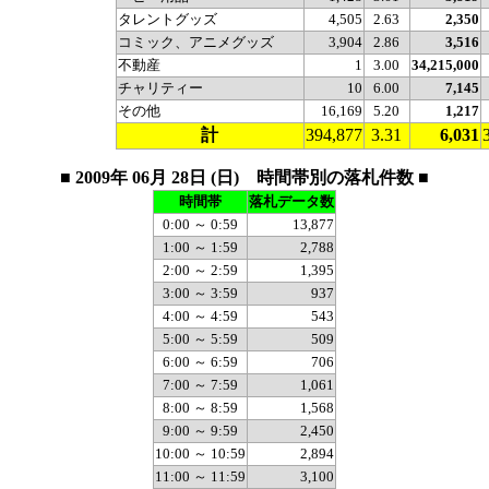
タレントグッズ
4,505
2.63
2,350
コミック、アニメグッズ
3,904
2.86
3,516
不動産
1
3.00
34,215,000
チャリティー
10
6.00
7,145
その他
16,169
5.20
1,217
計
394,877
3.31
6,031
■ 2009年 06月 28日 (日) 時間帯別の落札件数 ■
時間帯
落札データ数
0:00 ～ 0:59
13,877
1:00 ～ 1:59
2,788
2:00 ～ 2:59
1,395
3:00 ～ 3:59
937
4:00 ～ 4:59
543
5:00 ～ 5:59
509
6:00 ～ 6:59
706
7:00 ～ 7:59
1,061
8:00 ～ 8:59
1,568
9:00 ～ 9:59
2,450
10:00 ～ 10:59
2,894
11:00 ～ 11:59
3,100