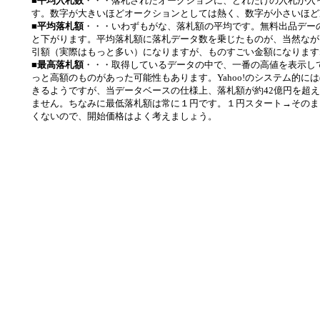
■平均入札数
・・・落札されたオークションに、どれだけの入札が入
す。数字が大きいほどオークションとしては熱く、数字が小さいほど冷
■平均落札額
・・・いわずもがな、落札額の平均です。無料出品デー
と下がります。平均落札額に落札データ数を乗じたものが、当然なが
引額（実際はもっと多い）になりますが、ものすごい金額になります
■最高落札額
・・・取得しているデータの中で、一番の高値を表示し
っと高額のものがあった可能性もあります。Yahoo!のシステム的には(1
きるようですが、当データベースの仕様上、落札額が約42億円を超
ません。ちなみに最低落札額は常に１円です。１円スタート→そのま
くないので、開始価格はよく考えましょう。