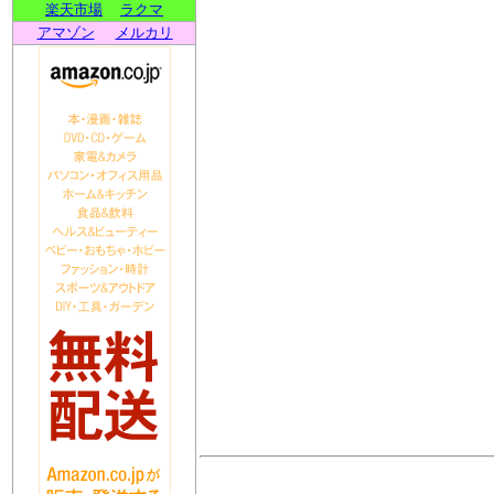
楽天市場
ラクマ
アマゾン
メルカリ