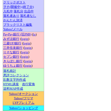
クリックポスト
ヲチ(開催中)
(終了分)
入札中
落札分
出品中
落札者あり
落札者なし
かんたん決済
ブラックリスト編集
Yahoo!メール
PayPay銀行 (旧JNB)
(
lo
)
みずほ銀行
(
login
)
三菱UFJ銀行
(
login
)
三井住友銀行
(
login
)
りそな銀行
(
login
)
セブン銀行
(
login
)
きらぼし銀行
(
login
)
ゆうちょ銀行
(
login
)
落札統計
悪評コレクション
乱数文字列作成
HTML講座
改行変換
送料MAP作成
Yahoo!オークション
Yahoo!フリマ
LYPプレミアム
Yahoo!ショッピング