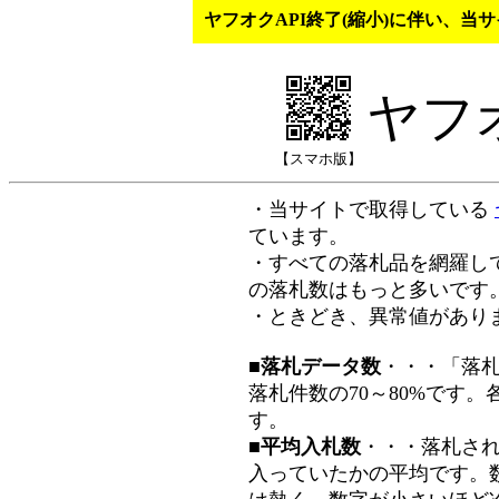
ヤフオクAPI終了(縮小)に伴い、
ヤフ
【スマホ版】
・当サイトで取得している
ています。
・すべての落札品を網羅し
の落札数はもっと多いです
・ときどき、異常値があり
■落札データ数
・・・「落
落札件数の70～80%です
す。
■平均入札数
・・・落札さ
入っていたかの平均です。