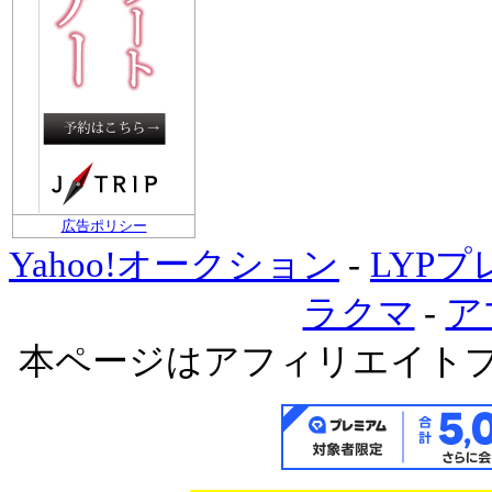
広告ポリシー
Yahoo!オークション
-
LYP
ラクマ
-
ア
本ページはアフィリエイト