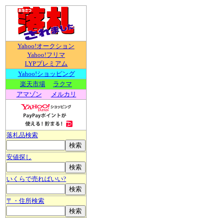
Yahoo!オークション
Yahoo!フリマ
LYPプレミアム
Yahoo!ショッピング
楽天市場
ラクマ
アマゾン
メルカリ
落札品検索
安値探し
いくらで売ればいい?
〒・住所検索