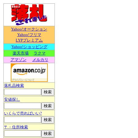
Yahoo!オークション
Yahoo!フリマ
LYPプレミアム
Yahoo!ショッピング
楽天市場
ラクマ
アマゾン
メルカリ
落札品検索
安値探し
いくらで売ればいい?
〒・住所検索