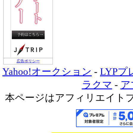
広告ポリシー
Yahoo!オークション
-
LYP
ラクマ
-
ア
本ページはアフィリエイト