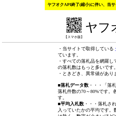
ヤフオクAPI終了(縮小)に伴い、
ヤフ
【スマホ版】
・当サイトで取得している
ています。
・すべての落札品を網羅し
の落札数はもっと多いです
・ときどき、異常値があり
■落札データ数
・・・「落
落札件数の70～80%です
す。
■平均入札数
・・・落札さ
入っていたかの平均です。