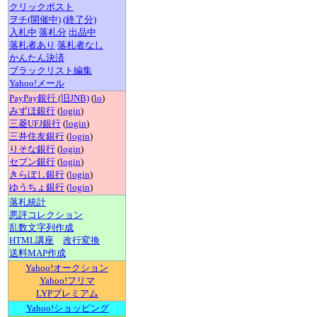
クリックポスト
ヲチ(開催中)
(終了分)
入札中
落札分
出品中
落札者あり
落札者なし
かんたん決済
ブラックリスト編集
Yahoo!メール
PayPay銀行 (旧JNB)
(
lo
)
みずほ銀行
(
login
)
三菱UFJ銀行
(
login
)
三井住友銀行
(
login
)
りそな銀行
(
login
)
セブン銀行
(
login
)
きらぼし銀行
(
login
)
ゆうちょ銀行
(
login
)
落札統計
悪評コレクション
乱数文字列作成
HTML講座
改行変換
送料MAP作成
Yahoo!オークション
Yahoo!フリマ
LYPプレミアム
Yahoo!ショッピング