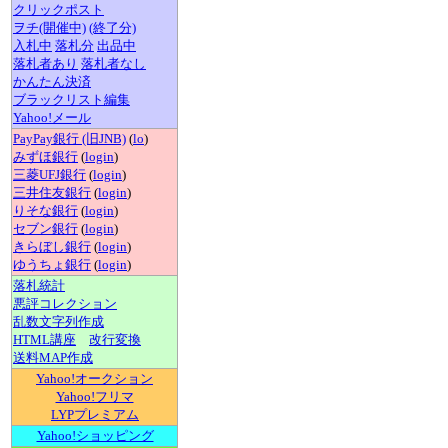
クリックポスト
ヲチ(開催中)
(終了分)
入札中
落札分
出品中
落札者あり
落札者なし
かんたん決済
ブラックリスト編集
Yahoo!メール
PayPay銀行 (旧JNB)
(
lo
)
みずほ銀行
(
login
)
三菱UFJ銀行
(
login
)
三井住友銀行
(
login
)
りそな銀行
(
login
)
セブン銀行
(
login
)
きらぼし銀行
(
login
)
ゆうちょ銀行
(
login
)
落札統計
悪評コレクション
乱数文字列作成
HTML講座
改行変換
送料MAP作成
Yahoo!オークション
Yahoo!フリマ
LYPプレミアム
Yahoo!ショッピング