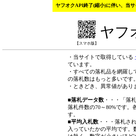
ヤフオクAPI終了(縮小)に伴い、
ヤフ
【スマホ版】
・当サイトで取得している
ています。
・すべての落札品を網羅し
の落札数はもっと多いです
・ときどき、異常値があり
■落札データ数
・・・「落
落札件数の70～80%です
す。
■平均入札数
・・・落札さ
入っていたかの平均です。