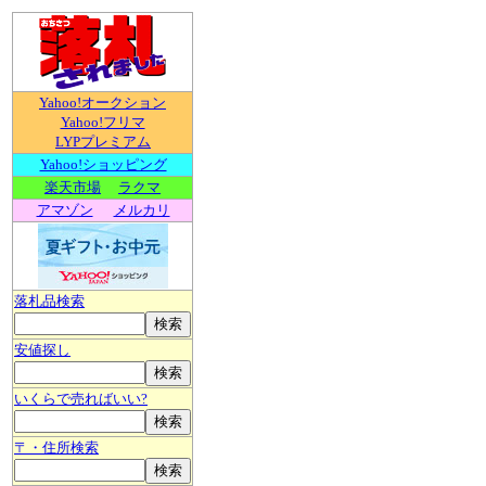
Yahoo!オークション
Yahoo!フリマ
LYPプレミアム
Yahoo!ショッピング
楽天市場
ラクマ
アマゾン
メルカリ
落札品検索
安値探し
いくらで売ればいい?
〒・住所検索