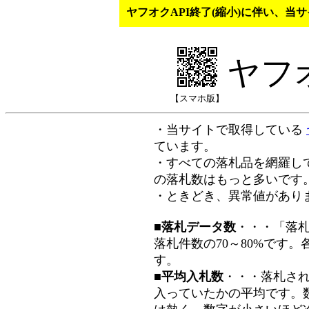
ヤフオクAPI終了(縮小)に伴い、
ヤフ
【スマホ版】
・当サイトで取得している
ています。
・すべての落札品を網羅し
の落札数はもっと多いです
・ときどき、異常値があり
■落札データ数
・・・「落
落札件数の70～80%です
す。
■平均入札数
・・・落札さ
入っていたかの平均です。