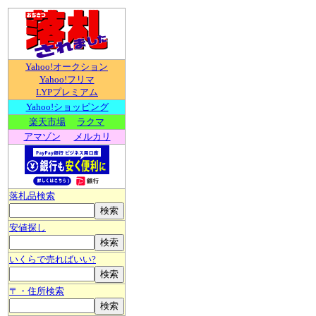
Yahoo!オークション
Yahoo!フリマ
LYPプレミアム
Yahoo!ショッピング
楽天市場
ラクマ
アマゾン
メルカリ
落札品検索
安値探し
いくらで売ればいい?
〒・住所検索