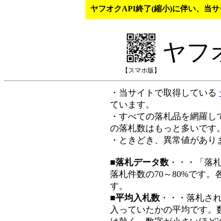
ヤフオクAPI終了(縮小)に伴い、
ヤフ
【スマホ版】
・当サイトで取得している
ています。
・すべての落札品を網羅し
の落札数はもっと多いです
・ときどき、異常値があり
■落札データ数
・・・「落
落札件数の70～80%です
す。
■平均入札数
・・・落札さ
入っていたかの平均です。