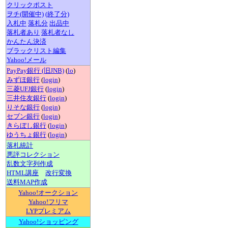
クリックポスト
ヲチ(開催中)
(終了分)
入札中
落札分
出品中
落札者あり
落札者なし
かんたん決済
ブラックリスト編集
Yahoo!メール
PayPay銀行 (旧JNB)
(
lo
)
みずほ銀行
(
login
)
三菱UFJ銀行
(
login
)
三井住友銀行
(
login
)
りそな銀行
(
login
)
セブン銀行
(
login
)
きらぼし銀行
(
login
)
ゆうちょ銀行
(
login
)
落札統計
悪評コレクション
乱数文字列作成
HTML講座
改行変換
送料MAP作成
Yahoo!オークション
Yahoo!フリマ
LYPプレミアム
Yahoo!ショッピング