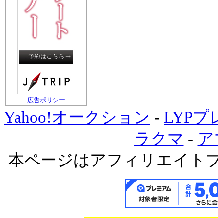
広告ポリシー
Yahoo!オークション
-
LYP
ラクマ
-
ア
本ページはアフィリエイト