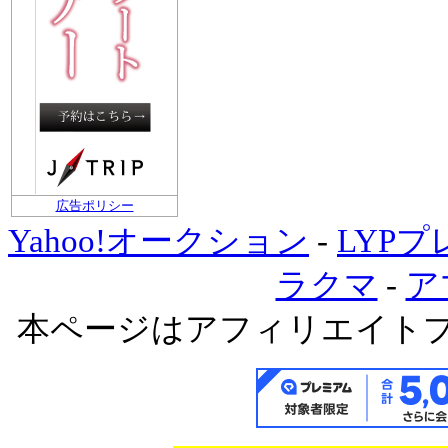
広告ポリシー
Yahoo!オークション
-
LYP
ラクマ
-
ア
本ページはアフィリエイト