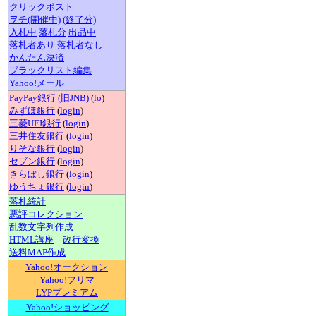
クリックポスト
ヲチ(開催中)
(終了分)
入札中
落札分
出品中
落札者あり
落札者なし
かんたん決済
ブラックリスト編集
Yahoo!メール
PayPay銀行 (旧JNB)
(
lo
)
みずほ銀行
(
login
)
三菱UFJ銀行
(
login
)
三井住友銀行
(
login
)
りそな銀行
(
login
)
セブン銀行
(
login
)
きらぼし銀行
(
login
)
ゆうちょ銀行
(
login
)
落札統計
悪評コレクション
乱数文字列作成
HTML講座
改行変換
送料MAP作成
Yahoo!オークション
Yahoo!フリマ
LYPプレミアム
Yahoo!ショッピング