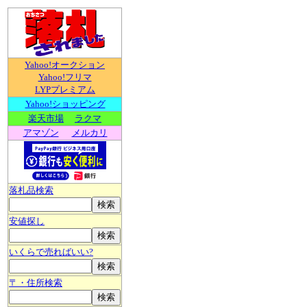
Yahoo!オークション
Yahoo!フリマ
LYPプレミアム
Yahoo!ショッピング
楽天市場
ラクマ
アマゾン
メルカリ
落札品検索
安値探し
いくらで売ればいい?
〒・住所検索