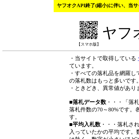
ヤフオクAPI終了(縮小)に伴い、
ヤフ
【スマホ版】
・当サイトで取得している
ています。
・すべての落札品を網羅し
の落札数はもっと多いです
・ときどき、異常値があり
■落札データ数
・・・「落
落札件数の70～80%です
す。
■平均入札数
・・・落札さ
入っていたかの平均です。