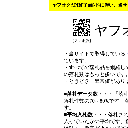
ヤフオクAPI終了(縮小)に伴い、
ヤフ
【スマホ版】
・当サイトで取得している
ています。
・すべての落札品を網羅し
の落札数はもっと多いです
・ときどき、異常値があり
■落札データ数
・・・「落
落札件数の70～80%です
す。
■平均入札数
・・・落札さ
入っていたかの平均です。