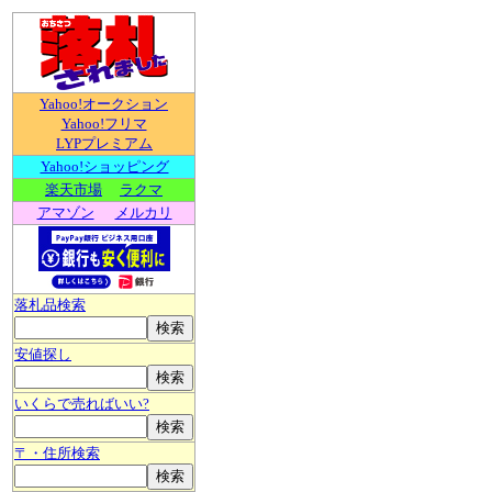
Yahoo!オークション
Yahoo!フリマ
LYPプレミアム
Yahoo!ショッピング
楽天市場
ラクマ
アマゾン
メルカリ
落札品検索
安値探し
いくらで売ればいい?
〒・住所検索