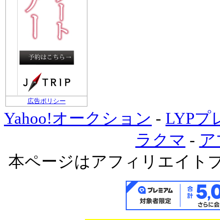
広告ポリシー
Yahoo!オークション
-
LYP
ラクマ
-
ア
本ページはアフィリエイト