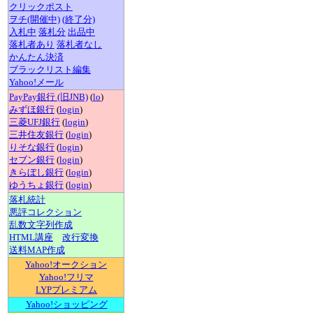
クリックポスト
ヲチ(開催中)
(終了分)
入札中
落札分
出品中
落札者あり
落札者なし
かんたん決済
ブラックリスト編集
Yahoo!メール
PayPay銀行 (旧JNB)
(
lo
)
みずほ銀行
(
login
)
三菱UFJ銀行
(
login
)
三井住友銀行
(
login
)
りそな銀行
(
login
)
セブン銀行
(
login
)
きらぼし銀行
(
login
)
ゆうちょ銀行
(
login
)
落札統計
悪評コレクション
乱数文字列作成
HTML講座
改行変換
送料MAP作成
Yahoo!オークション
Yahoo!フリマ
LYPプレミアム
Yahoo!ショッピング