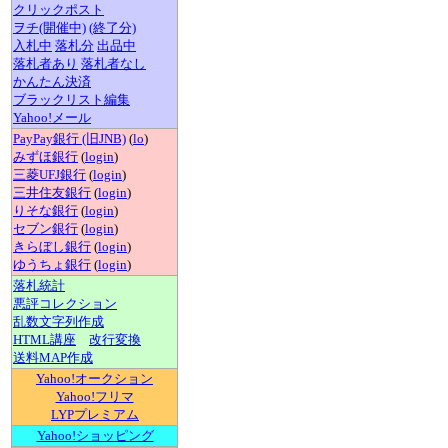
クリックポスト
ヲチ(開催中)
(終了分)
入札中
落札分
出品中
落札者あり
落札者なし
かんたん決済
ブラックリスト編集
Yahoo!メール
PayPay銀行 (旧JNB)
(
lo
)
みずほ銀行
(
login
)
三菱UFJ銀行
(
login
)
三井住友銀行
(
login
)
りそな銀行
(
login
)
セブン銀行
(
login
)
きらぼし銀行
(
login
)
ゆうちょ銀行
(
login
)
落札統計
悪評コレクション
乱数文字列作成
HTML講座
改行変換
送料MAP作成
Yahoo!オークション
Yahoo!フリマ
LYPプレミアム
Yahoo!ショッピング