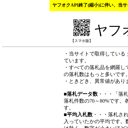
ヤフオクAPI終了(縮小)に伴い、
ヤフ
【スマホ版】
・当サイトで取得している
ています。
・すべての落札品を網羅し
の落札数はもっと多いです
・ときどき、異常値があり
■落札データ数
・・・「落
落札件数の70～80%です
す。
■平均入札数
・・・落札さ
入っていたかの平均です。