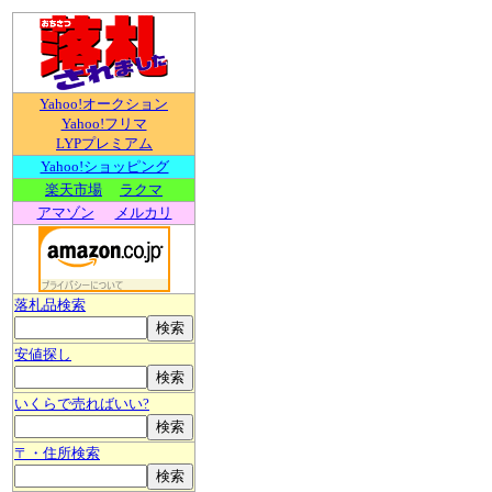
Yahoo!オークション
Yahoo!フリマ
LYPプレミアム
Yahoo!ショッピング
楽天市場
ラクマ
アマゾン
メルカリ
落札品検索
安値探し
いくらで売ればいい?
〒・住所検索