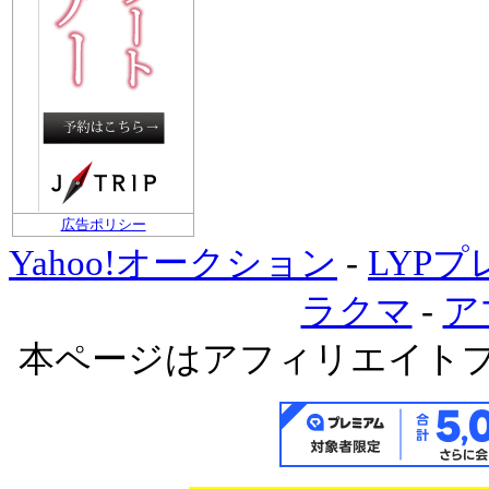
広告ポリシー
Yahoo!オークション
-
LYP
ラクマ
-
ア
本ページはアフィリエイト