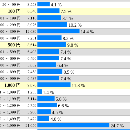
50 ～ 99 円
3,558
4.1 %
100 円
6,548
7.5 %
101 ～ 199 円
7,116
8.1 %
200 ～ 299 円
8,976
10.2 %
300 ～ 399 円
12,639
14.4 %
400 ～ 499 円
7,231
8.2 %
500 円
8,614
9.8 %
501 ～ 599 円
6,493
7.4 %
600 ～ 699 円
6,496
7.4 %
700 ～ 799 円
5,652
6.4 %
800 ～ 899 円
7,458
8.5 %
900 ～ 999 円
6,487
7.4 %
1,000 円
9,876
11.3 %
1 ～ 1,099 円
1,233
1.4 %
0 ～ 1,199 円
5,114
5.8 %
0 ～ 1,299 円
5,759
6.6 %
0 ～ 1,399 円
3,986
4.5 %
0 ～ 1,499 円
3,472
4.0 %
0 ～ 1,999 円
21,656
24.7 %