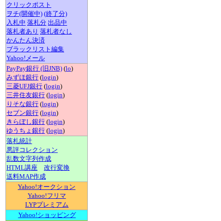
クリックポスト
ヲチ(開催中)
(終了分)
入札中
落札分
出品中
落札者あり
落札者なし
かんたん決済
ブラックリスト編集
Yahoo!メール
PayPay銀行 (旧JNB)
(
lo
)
みずほ銀行
(
login
)
三菱UFJ銀行
(
login
)
三井住友銀行
(
login
)
りそな銀行
(
login
)
セブン銀行
(
login
)
きらぼし銀行
(
login
)
ゆうちょ銀行
(
login
)
落札統計
悪評コレクション
乱数文字列作成
HTML講座
改行変換
送料MAP作成
Yahoo!オークション
Yahoo!フリマ
LYPプレミアム
Yahoo!ショッピング