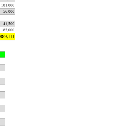
181,000
56,000
41,500
185,000
,889,111