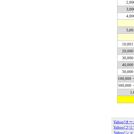
2,00
3,00
4,00
5,00
10,001
20,000
30,000
40,000
50,000
100,000 
500,000 
1
Yahoo!オ
Yahoo!フ
Yahoo!