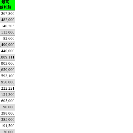
最高
落札額
267,800
482,000
140,505
113,000
82,600
1,499,999
440,000
3,889,111
903,000
3,650,000
593,100
950,000
222,221
154,200
605,000
90,000
398,000
385,000
191,500
70,000