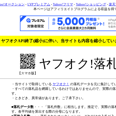
hoo!オークション
-
LYPプレミアム
-
Yahoo!フリマ
-
Yahoo!ショッピング
-
楽天
本ページはアフィリエイトプログラムによる収益を得
ヤフオクAPI終了(縮小)に伴い、当サイトも内容を縮小して
ヤフオク!落
【スマホ版】
・当サイトで取得している
ヤフオク！
の落札データを元に集計して
・すべての落札品を網羅しているわけではありませんので、実際の落
す。
・ときどき、異常値があります。ご了承下さい。
■落札データ数
・・・「落札件数」に相当します。推定で、実際の落札
す。各平均値を算出する際の分母になります。