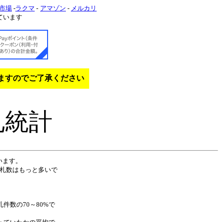
市場
-
ラクマ
-
アマゾン
-
メルカリ
ています
いますのでご了承ください
札統計
います。
札数はもっと多いで
件数の70～80%で