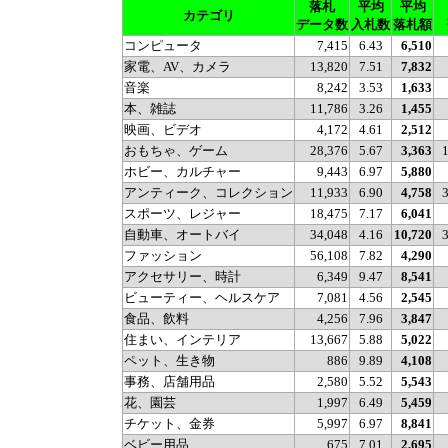
落札
平均
平均
カテゴリ
データ数
入札数
落札額
コンピュータ
7,415
6.43
6,510
家電、AV、カメラ
13,820
7.51
7,832
音楽
8,242
3.53
1,633
本、雑誌
11,786
3.26
1,455
映画、ビデオ
4,172
4.61
2,512
おもちゃ、ゲーム
28,376
5.67
3,363
ホビー、カルチャー
9,443
6.97
5,880
アンティーク、コレクション
11,933
6.90
4,758
スポーツ、レジャー
18,475
7.17
6,041
自動車、オートバイ
34,048
4.16
10,720
ファッション
56,108
7.82
4,290
アクセサリー、時計
6,349
9.47
8,541
ビューティー、ヘルスケア
7,081
4.56
2,545
食品、飲料
4,256
7.96
3,847
住まい、インテリア
13,667
5.88
5,022
ペット、生き物
886
9.89
4,108
事務、店舗用品
2,580
5.52
5,543
花、園芸
1,997
6.49
5,459
チケット、金券
5,997
6.97
8,841
ベビー用品
675
7.01
2,695