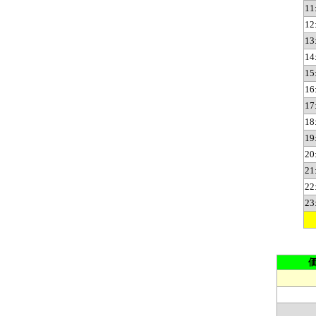
11
12
13
14
15
16
17
18
19
20
21
22
23