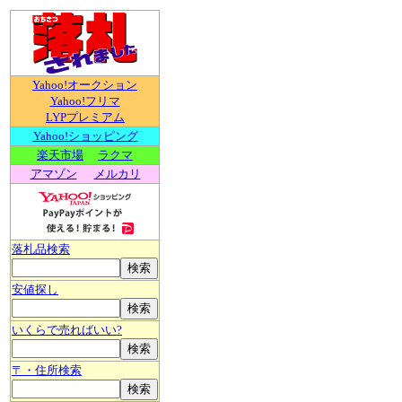
Yahoo!オークション
Yahoo!フリマ
LYPプレミアム
Yahoo!ショッピング
楽天市場
ラクマ
アマゾン
メルカリ
落札品検索
安値探し
いくらで売ればいい?
〒・住所検索