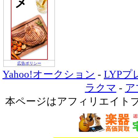
広告ポリシー
Yahoo!オークション
-
LYP
ラクマ
-
ア
本ページはアフィリエイト