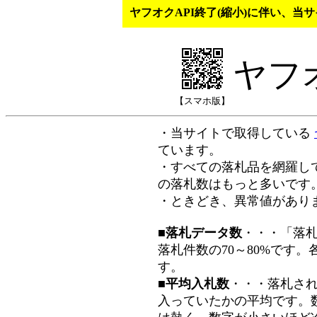
ヤフオクAPI終了(縮小)に伴い、
ヤフ
【スマホ版】
・当サイトで取得している
ています。
・すべての落札品を網羅し
の落札数はもっと多いです
・ときどき、異常値があり
■落札データ数
・・・「落
落札件数の70～80%です
す。
■平均入札数
・・・落札さ
入っていたかの平均です。