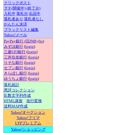
クリックポスト
ヲチ(開催中)
(終了分)
入札中
落札分
出品中
落札者あり
落札者なし
かんたん決済
ブラックリスト編集
Yahoo!メール
PayPay銀行 (旧JNB)
(
lo
)
みずほ銀行
(
login
)
三菱UFJ銀行
(
login
)
三井住友銀行
(
login
)
りそな銀行
(
login
)
セブン銀行
(
login
)
きらぼし銀行
(
login
)
ゆうちょ銀行
(
login
)
落札統計
悪評コレクション
乱数文字列作成
HTML講座
改行変換
送料MAP作成
Yahoo!オークション
Yahoo!フリマ
LYPプレミアム
Yahoo!ショッピング