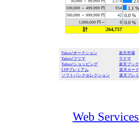
50,000 ～ 99,999 円
2,574
2.
100,000 ～ 499,999 円
954
1.1 
500,000 ～ 999,999 円
42
0.0 %
1,000,000 円～
8
0.0 %
計
264,757
Yahoo!オークション
楽天市場
Yahoo!フリマ
ラクマ
Yahoo!ショッピング
楽天ブック
LYPプレミアム
楽天カー
ソフトバンクセレクション
楽天プレ
Web Service