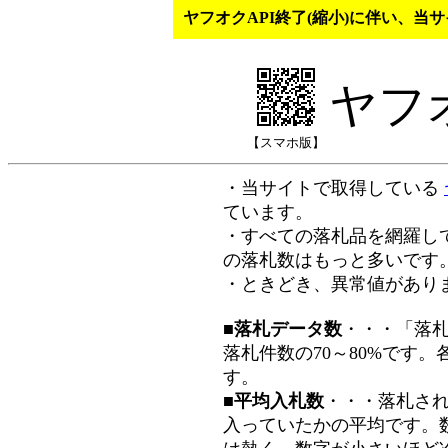
ヤフオクAPI終了(縮小)に伴い、
ヤフ
【スマホ版】
・当サイトで取得している
ています。
・すべての落札品を網羅し
の落札数はもっと多いです
・ときどき、異常値があり
■落札データ数
・・・「落
落札件数の70～80%です
す。
■平均入札数
・・・落札さ
入っていたかの平均です。