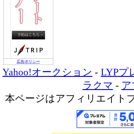
広告ポリシー
Yahoo!オークション
-
LYP
ラクマ
-
ア
本ページはアフィリエイト