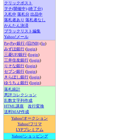
クリックポスト
ヲチ(開催中)
(終了分)
入札中
落札分
出品中
落札者あり
落札者なし
かんたん決済
ブラックリスト編集
Yahoo!メール
PayPay銀行 (旧JNB)
(
lo
)
みずほ銀行
(
login
)
三菱UFJ銀行
(
login
)
三井住友銀行
(
login
)
りそな銀行
(
login
)
セブン銀行
(
login
)
きらぼし銀行
(
login
)
ゆうちょ銀行
(
login
)
落札統計
悪評コレクション
乱数文字列作成
HTML講座
改行変換
送料MAP作成
Yahoo!オークション
Yahoo!フリマ
LYPプレミアム
Yahoo!ショッピング