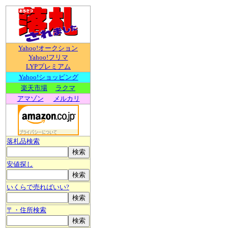
Yahoo!オークション
Yahoo!フリマ
LYPプレミアム
Yahoo!ショッピング
楽天市場
ラクマ
アマゾン
メルカリ
落札品検索
安値探し
いくらで売ればいい?
〒・住所検索