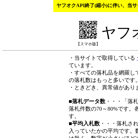
ヤフオクAPI終了(縮小)に伴い、
ヤフ
【スマホ版】
・当サイトで取得している
ています。
・すべての落札品を網羅し
の落札数はもっと多いです
・ときどき、異常値があり
■落札データ数
・・・「落
落札件数の70～80%です
す。
■平均入札数
・・・落札さ
入っていたかの平均です。