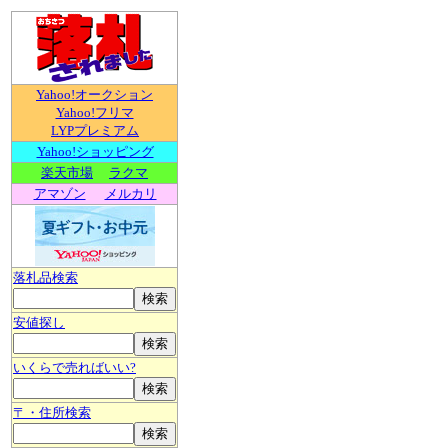
Yahoo!オークション
Yahoo!フリマ
LYPプレミアム
Yahoo!ショッピング
楽天市場
ラクマ
アマゾン
メルカリ
落札品検索
安値探し
いくらで売ればいい?
〒・住所検索