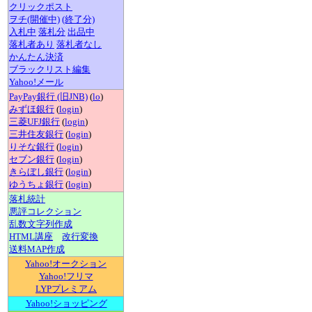
クリックポスト
ヲチ(開催中)
(終了分)
入札中
落札分
出品中
落札者あり
落札者なし
かんたん決済
ブラックリスト編集
Yahoo!メール
PayPay銀行 (旧JNB)
(
lo
)
みずほ銀行
(
login
)
三菱UFJ銀行
(
login
)
三井住友銀行
(
login
)
りそな銀行
(
login
)
セブン銀行
(
login
)
きらぼし銀行
(
login
)
ゆうちょ銀行
(
login
)
落札統計
悪評コレクション
乱数文字列作成
HTML講座
改行変換
送料MAP作成
Yahoo!オークション
Yahoo!フリマ
LYPプレミアム
Yahoo!ショッピング