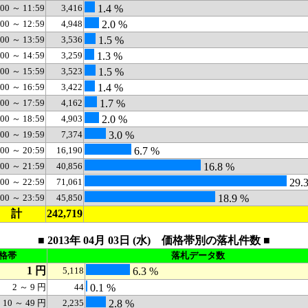
:00 ～ 11:59
3,416
1.4 %
:00 ～ 12:59
4,948
2.0 %
:00 ～ 13:59
3,536
1.5 %
:00 ～ 14:59
3,259
1.3 %
:00 ～ 15:59
3,523
1.5 %
:00 ～ 16:59
3,422
1.4 %
:00 ～ 17:59
4,162
1.7 %
:00 ～ 18:59
4,903
2.0 %
:00 ～ 19:59
7,374
3.0 %
:00 ～ 20:59
16,190
6.7 %
:00 ～ 21:59
40,856
16.8 %
:00 ～ 22:59
71,061
29.
:00 ～ 23:59
45,850
18.9 %
計
242,719
■ 2013年 04月 03日 (水) 価格帯別の落札件数 ■
格帯
落札データ数
1 円
5,118
6.3 %
2 ～ 9 円
44
0.1 %
10 ～ 49 円
2,235
2.8 %