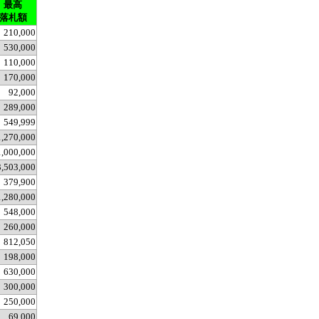
最高
落札額
210,000
530,000
110,000
170,000
92,000
289,000
549,999
1,270,000
1,000,000
3,503,000
379,900
1,280,000
548,000
260,000
812,050
198,000
630,000
300,000
250,000
69,000