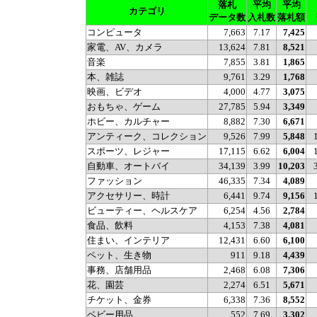
落札
平均
平均
カテゴリ
データ数
入札数
落札額
コンピュータ
7,663
7.17
7,425
家電、AV、カメラ
13,624
7.81
8,521
音楽
7,855
3.81
1,865
本、雑誌
9,761
3.29
1,768
映画、ビデオ
4,000
4.77
3,075
おもちゃ、ゲーム
27,785
5.94
3,349
ホビー、カルチャー
8,882
7.30
6,671
アンティーク、コレクション
9,526
7.99
5,848
スポーツ、レジャー
17,115
6.62
6,004
自動車、オートバイ
34,139
3.99
10,203
ファッション
46,335
7.34
4,089
アクセサリー、時計
6,441
9.74
9,156
ビューティー、ヘルスケア
6,254
4.56
2,784
食品、飲料
4,153
7.38
4,081
住まい、インテリア
12,431
6.60
6,100
ペット、生き物
911
9.18
4,439
事務、店舗用品
2,468
6.08
7,306
花、園芸
2,274
6.51
5,671
チケット、金券
6,338
7.36
8,552
ベビー用品
552
7.69
3,302