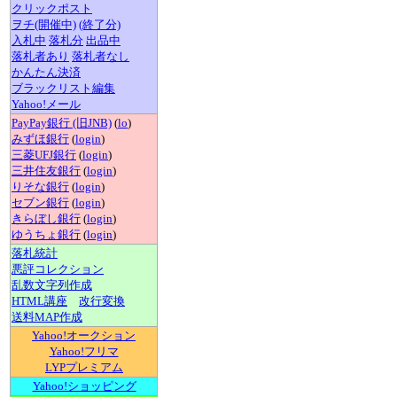
クリックポスト
ヲチ(開催中)
(終了分)
入札中
落札分
出品中
落札者あり
落札者なし
かんたん決済
ブラックリスト編集
Yahoo!メール
PayPay銀行 (旧JNB)
(
lo
)
みずほ銀行
(
login
)
三菱UFJ銀行
(
login
)
三井住友銀行
(
login
)
りそな銀行
(
login
)
セブン銀行
(
login
)
きらぼし銀行
(
login
)
ゆうちょ銀行
(
login
)
落札統計
悪評コレクション
乱数文字列作成
HTML講座
改行変換
送料MAP作成
Yahoo!オークション
Yahoo!フリマ
LYPプレミアム
Yahoo!ショッピング