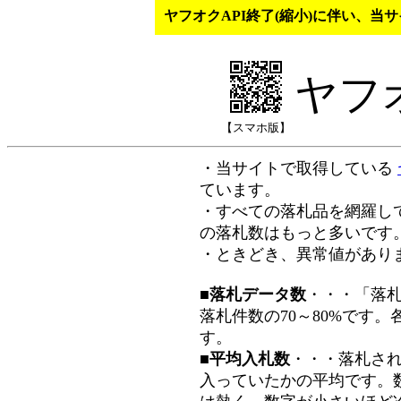
ヤフオクAPI終了(縮小)に伴い、
ヤフ
【スマホ版】
・当サイトで取得している
ています。
・すべての落札品を網羅し
の落札数はもっと多いです
・ときどき、異常値があり
■落札データ数
・・・「落
落札件数の70～80%です
す。
■平均入札数
・・・落札さ
入っていたかの平均です。