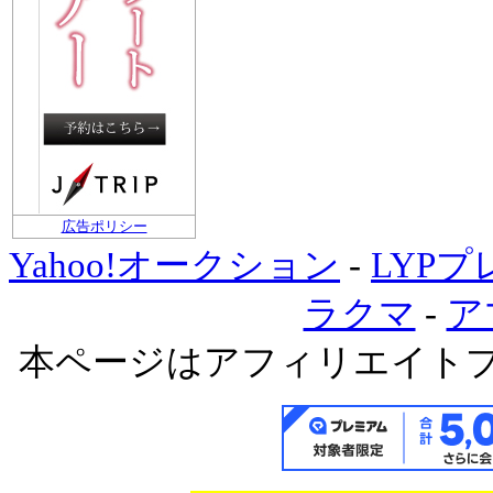
広告ポリシー
Yahoo!オークション
-
LYP
ラクマ
-
ア
本ページはアフィリエイト