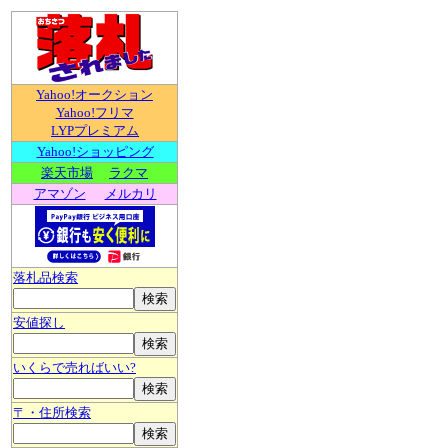
Yahoo!オークション
Yahoo!フリマ
LYPプレミアム
Yahoo!ショッピング
楽天市場
ラクマ
アマゾン
メルカリ
落札品検索
安値探し
いくらで売ればいい?
〒・住所検索