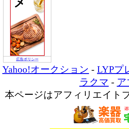
広告ポリシー
Yahoo!オークション
-
LYP
ラクマ
-
ア
本ページはアフィリエイト