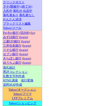
クリックポスト
ヲチ(開催中)
(終了分)
入札中
落札分
出品中
落札者あり
落札者なし
かんたん決済
ブラックリスト編集
Yahoo!メール
PayPay銀行 (旧JNB)
(
lo
)
みずほ銀行
(
login
)
三菱UFJ銀行
(
login
)
三井住友銀行
(
login
)
りそな銀行
(
login
)
セブン銀行
(
login
)
きらぼし銀行
(
login
)
ゆうちょ銀行
(
login
)
落札統計
悪評コレクション
乱数文字列作成
HTML講座
改行変換
送料MAP作成
Yahoo!オークション
Yahoo!フリマ
LYPプレミアム
Yahoo!ショッピング