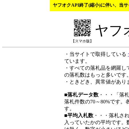
ヤフオクAPI終了(縮小)に伴い、
ヤフ
【スマホ版】
・当サイトで取得している
ています。
・すべての落札品を網羅し
の落札数はもっと多いです
・ときどき、異常値があり
■落札データ数
・・・「落
落札件数の70～80%です
す。
■平均入札数
・・・落札さ
入っていたかの平均です。