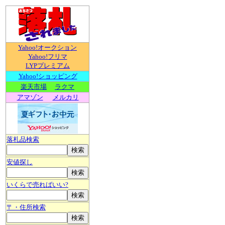
Yahoo!オークション
Yahoo!フリマ
LYPプレミアム
Yahoo!ショッピング
楽天市場
ラクマ
アマゾン
メルカリ
落札品検索
安値探し
いくらで売ればいい?
〒・住所検索