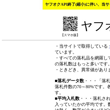
ヤフオクAPI終了(縮小)に伴い、
ヤフ
【スマホ版】
・当サイトで取得している
ています。
・すべての落札品を網羅し
の落札数はもっと多いです
・ときどき、異常値があり
■落札データ数
・・・「落
落札件数の70～80%です
す。
■平均入札数
・・・落札さ
入っていたかの平均です。