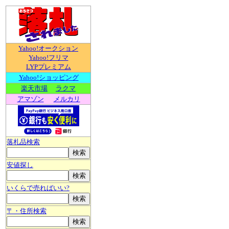
Yahoo!オークション
Yahoo!フリマ
LYPプレミアム
Yahoo!ショッピング
楽天市場
ラクマ
アマゾン
メルカリ
落札品検索
安値探し
いくらで売ればいい?
〒・住所検索