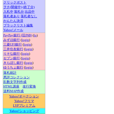
クリックポスト
ヲチ(開催中)
(終了分)
入札中
落札分
出品中
落札者あり
落札者なし
かんたん決済
ブラックリスト編集
Yahoo!メール
PayPay銀行 (旧JNB)
(
lo
)
みずほ銀行
(
login
)
三菱UFJ銀行
(
login
)
三井住友銀行
(
login
)
りそな銀行
(
login
)
セブン銀行
(
login
)
きらぼし銀行
(
login
)
ゆうちょ銀行
(
login
)
落札統計
悪評コレクション
乱数文字列作成
HTML講座
改行変換
送料MAP作成
Yahoo!オークション
Yahoo!フリマ
LYPプレミアム
Yahoo!ショッピング